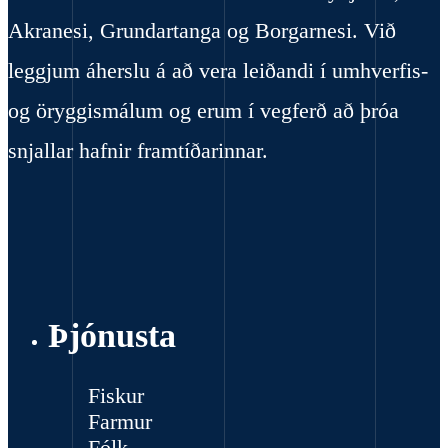
Akranesi, Grundartanga og Borgarnesi. Við
leggjum áherslu á að vera leiðandi í umhverfis-
og öryggismálum og erum í vegferð að þróa
snjallar hafnir framtíðarinnar.
Þjónusta
Fiskur
Farmur
Fólk