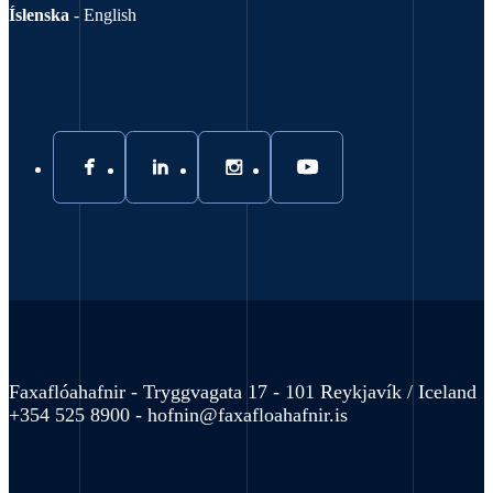
Íslenska
-
English
Faxaflóahafnir - Tryggvagata 17 - 101 Reykjavík / Iceland
+354 525 8900 -
hofnin@faxafloahafnir.is