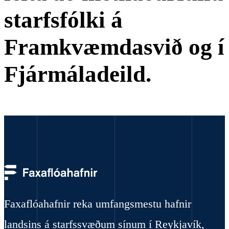
starfsfólki á
Framkvæmdasvið og í
Fjármáladeild.
Faxaflóahafnir reka umfangsmestu hafnir
landsins á starfssvæðum sínum í Reykjavík,