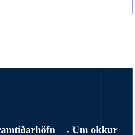
ramtíðarhöfn
Um okkur