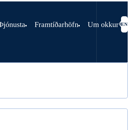
Þjónusta
Framtíðarhöfn
Um okkur
EN