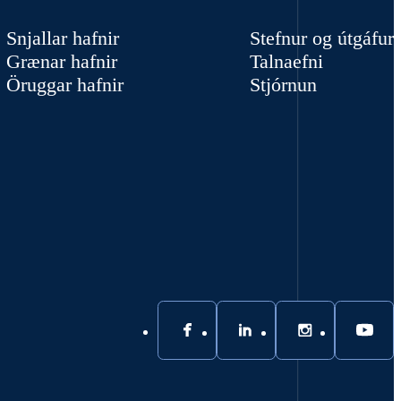
Snjallar hafnir
Stefnur og útgáfur
Grænar hafnir
Talnaefni
Öruggar hafnir
Stjórnun