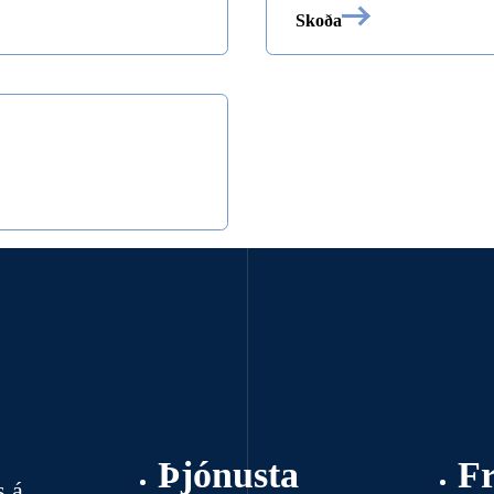
Skoða
Þjónusta
F
s á