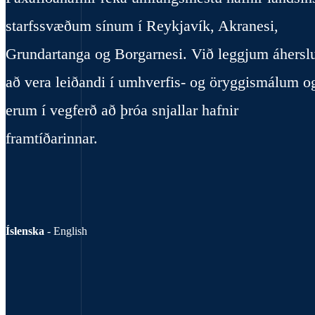
starfssvæðum sínum í Reykjavík, Akranesi,
Grundartanga og Borgarnesi. Við leggjum áhersl
að vera leiðandi í umhverfis- og öryggismálum o
erum í vegferð að þróa snjallar hafnir
framtíðarinnar.
Íslenska
-
English