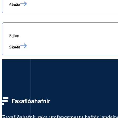
Skoða
Stjórn
Skoða
Faxaflóahafnir reka umfangsmestu hafnir landsin