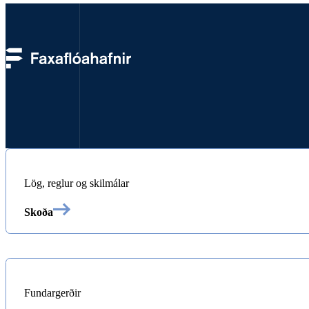
Stjórnun
Lög, reglur og skilmálar
Skoða
Fundargerðir