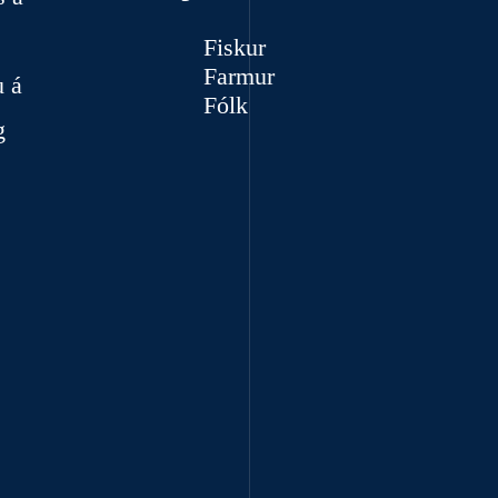
Fiskur
Farmur
u á
Fólk
g