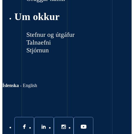
Um okkur
Stefnur og útgáfur
Talnaefni
Stjórnun
Íslenska
-
English