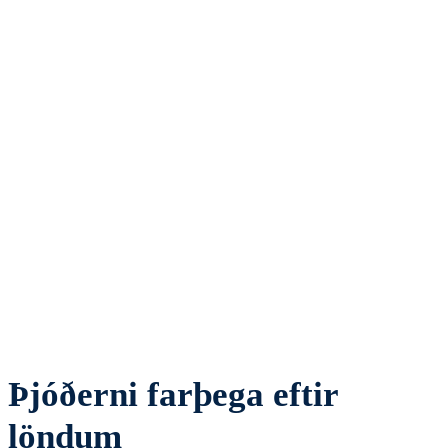
Þjóðerni farþega eftir
löndum