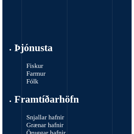
Þjónusta
Fiskur
Farmur
Fólk
Framtíðarhöfn
Snjallar hafnir
Grænar hafnir
Öruggar hafnir