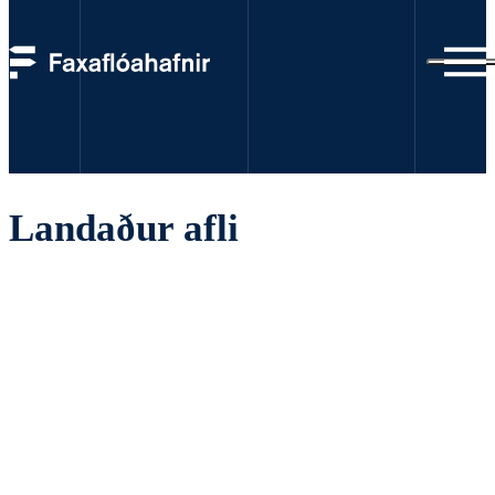
Talnaefni
Landaður afli