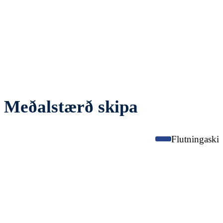
Meðalstærð skipa
Flutningaski