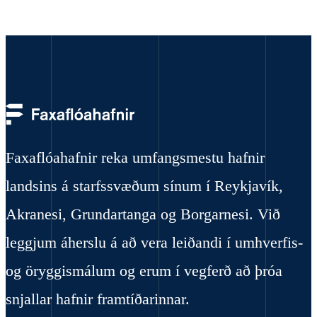
Faxaflóahafnir reka umfangsmestu hafnir
landsins á starfssvæðum sínum í Reykjavík,
Akranesi, Grundartanga og Borgarnesi. Við
leggjum áherslu á að vera leiðandi í umhverfis-
og öryggismálum og erum í vegferð að þróa
snjallar hafnir framtíðarinnar.