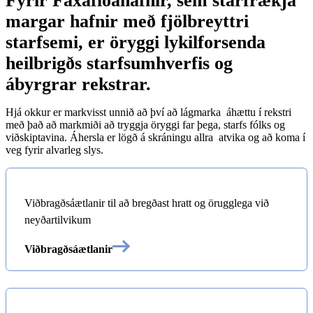
Fyrir Faxaflóahafnir, sem starfrækja
margar hafnir með fjölbreyttri
starfsemi, er öryggi lykilforsenda
heilbrigðs starfsumhverfis og
ábyrgrar rekstrar.
Hjá okkur er markvisst unnið að því að lágmarka ­ áhættu í rekstri
með það að markmiði að tryggja öryggi far­ þega, starfs fólks og
viðskiptavina. Áhersla er lögð á skráningu allra ­ atvika og að koma í
veg fyrir alvarleg slys.
Viðbragðsáætlanir til að bregðast hratt og örugglega við
neyðartilvikum
Viðbragðsáætlanir