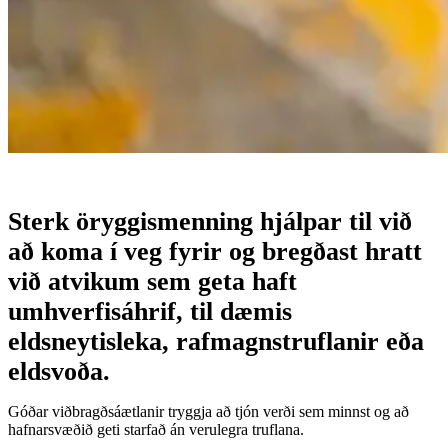
Sterk öryggismenning hjálpar til við
að koma í veg fyrir og bregðast hratt
við atvikum sem geta haft
umhverfisáhrif, til dæmis
eldsneytisleka, rafmagnstruflanir eða
eldsvoða.
Góðar viðbragðsáætlanir tryggja að tjón verði sem minnst og að
hafnarsvæðið geti starfað án verulegra truflana.