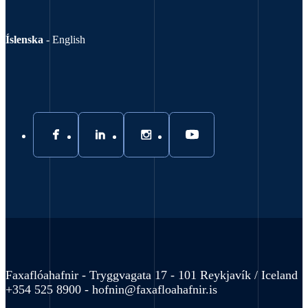
Íslenska
-
English
Faxaflóahafnir - Tryggvagata 17 - 101 Reykjavík / Iceland
+354 525 8900 -
hofnin@faxafloahafnir.is