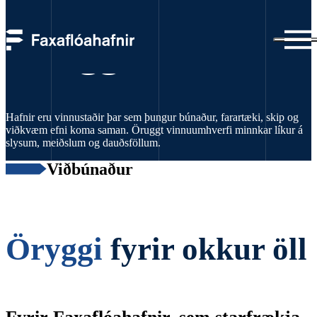
Öruggar hafnir
Hafnir eru vinnustaðir þar sem þungur búnaður, farartæki, skip og
viðkvæm efni koma saman. Öruggt vinnuumhverfi minnkar líkur á
slysum, meiðslum og dauðsföllum.
Viðbúnaður
Öryggi
fyrir okkur öll