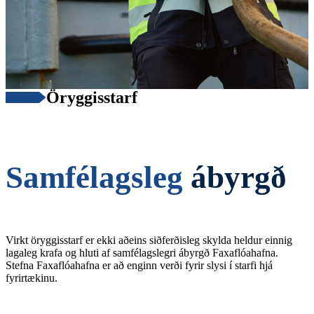
Öryggisstarf
Samfélagsleg
ábyrgð
Virkt öryggisstarf er ekki aðeins siðferðisleg skylda heldur einnig
lagaleg krafa og hluti af samfélagslegri ábyrgð Faxaflóahafna.
Stefna Faxaflóahafna er að enginn verði fyrir slysi í starfi hjá
fyrirtækinu.