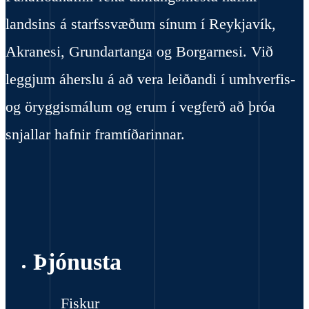
landsins á starfssvæðum sínum í Reykjavík,
Akranesi, Grundartanga og Borgarnesi. Við
leggjum áherslu á að vera leiðandi í umhverfis-
og öryggismálum og erum í vegferð að þróa
snjallar hafnir framtíðarinnar.
Þjónusta
Fiskur