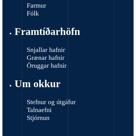
Farmur
Fólk
Framtíðarhöfn
Snjallar hafnir
Grænar hafnir
Öruggar hafnir
Um okkur
Stefnur og útgáfur
Talnaefni
Stjórnun