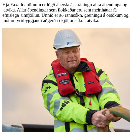
Hjá Faxaflóahöfnum er lögð áhersla á skrá­ningu allra ábendinga og
­ atvika. Allar ábendingar sem flokkaðar eru sem meiriháttar fá
efnislega ­ umfjöllun. Unnið er að rannsókn, greiningu á orsökum og
mótun fyrirbyggjandi aðgerða í kjölfar slíkra ­ atvika.