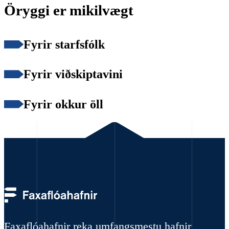
Öryggi er mikilvægt
Fyrir starfsfólk
Fyrir viðskiptavini
Fyrir okkur öll
Faxaflóahafnir reka umfangsmestu hafnir