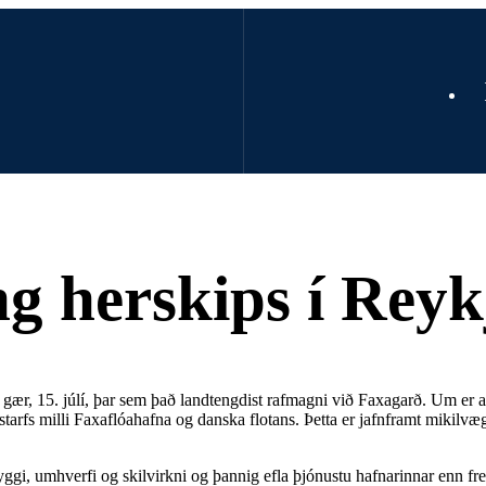
ng herskips í Rey
 gær, 15. júlí, þar sem það landtengdist rafmagni við Faxagarð. Um er a
tarfs milli Faxaflóahafna og danska flotans. Þetta er jafnframt mikilvæ
ggi, umhverfi og skilvirkni og þannig efla þjónustu hafnarinnar enn fr