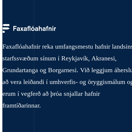
Faxaflóahafnir reka umfangsmestu hafnir landsin
starfssvæðum sínum í Reykjavík, Akranesi,
Grundartanga og Borgarnesi. Við leggjum áhersl
að vera leiðandi í umhverfis- og öryggismálum o
erum í vegferð að þróa snjallar hafnir
framtíðarinnar.