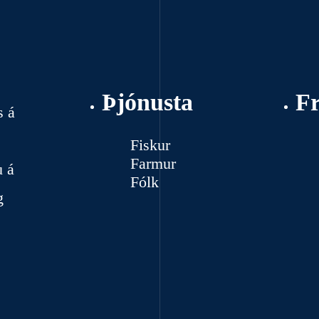
Þjónusta
F
s á
Fiskur
Farmur
u á
Fólk
g