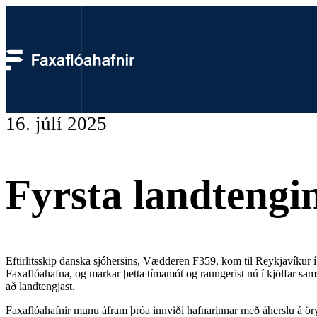
16. júlí 2025
Fyrsta landtengi
Eftirlitsskip danska sjóhersins, Vædderen F359, kom til Reykjavíkur í
Faxaflóahafna, og markar þetta tímamót og raungerist nú í kjölfar sams
að landtengjast.
Faxaflóahafnir munu áfram þróa innviði hafnarinnar með áherslu á öry