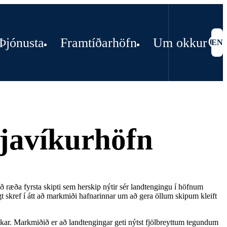
Þjónusta
Framtíðarhöfn
Um okkur
EN
kjavíkurhöfn
ð ræða fyrsta skipti sem herskip nýtir sér landtengingu í höfnum
gt skref í átt að markmiði hafnarinnar um að gera öllum skipum kleift
ekar. Markmiðið er að landtengingar geti nýtst fjölbreyttum tegundum