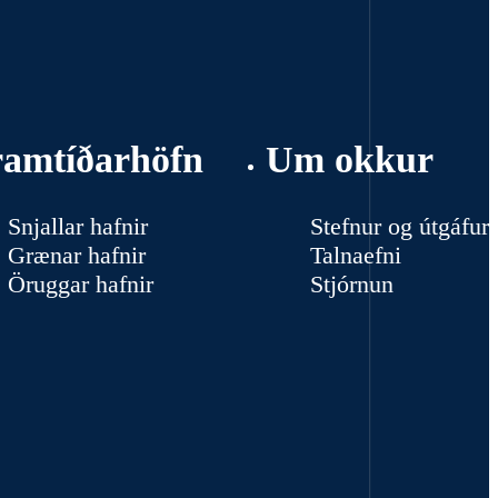
ramtíðarhöfn
Um okkur
Snjallar hafnir
Stefnur og útgáfur
Grænar hafnir
Talnaefni
Öruggar hafnir
Stjórnun