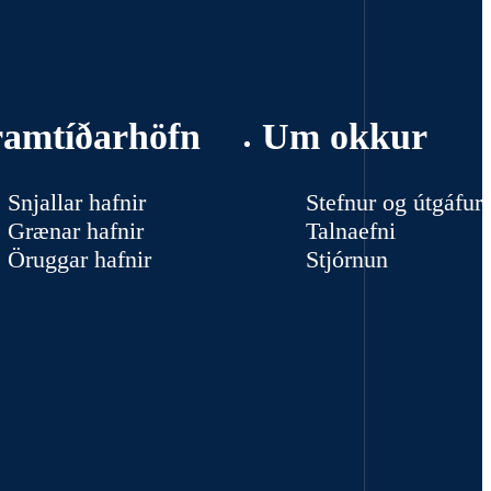
ramtíðarhöfn
Um okkur
Snjallar hafnir
Stefnur og útgáfur
Grænar hafnir
Talnaefni
Öruggar hafnir
Stjórnun