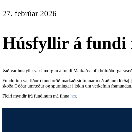
27. febrúar 2026
Húsfyllir á fund
Það var húsfyllir var í morgun á fundi Markaðsstofu höfuðborgarsvæð
Fundurinn var liður í fundarröð markaðsstofunnar með aðilum ferðaþjó
skoða.Góðar umræður og spurningar í lokin um verkefnin framundan,
Fleiri myndir frá fundinum má finna
hér
.