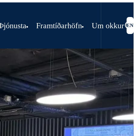
Þjónusta
Framtíðarhöfn
Um okkur
EN