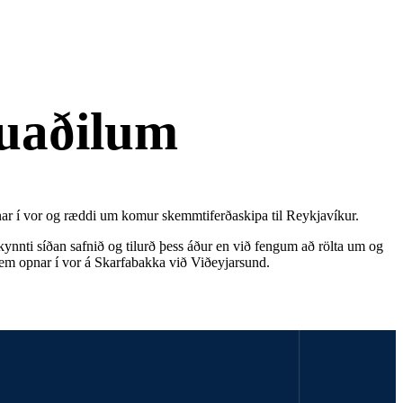
tuaðilum
nar í vor og ræddi um komur skemmtiferðaskipa til Reykjavíkur.
ynnti síðan safnið og tilurð þess áður en við fengum að rölta um og
m opnar í vor á Skarfabakka við Viðeyjarsund.