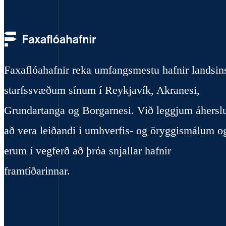
Faxaflóahafnir reka umfangsmestu hafnir landsin
starfssvæðum sínum í Reykjavík, Akranesi,
Grundartanga og Borgarnesi. Við leggjum áhersl
að vera leiðandi í umhverfis- og öryggismálum o
erum í vegferð að þróa snjallar hafnir
framtíðarinnar.