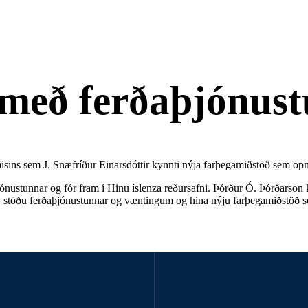
i með ferðaþjónus
isins sem J. Snæfríður Einarsdóttir kynnti nýja farþegamiðstöð sem op
nustunnar og fór fram í Hinu íslenza reðursafni. Þórður Ó. Þórðarson k
 stöðu ferðaþjónustunnar og væntingum og hina nýju farþegamiðstöð se