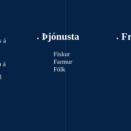
Þjónusta
F
s á
Fiskur
Farmur
u á
Fólk
g