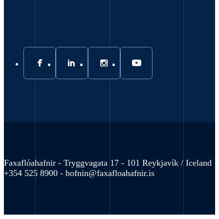
Faxaflóahafnir - Tryggvagata 17 - 101 Reykjavík / Iceland
+354 525 8900 -
hofnin@faxafloahafnir.is