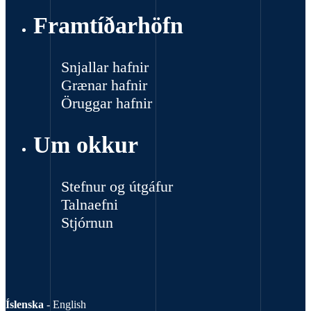
Framtíðarhöfn
Snjallar hafnir
Grænar hafnir
Öruggar hafnir
Um okkur
Stefnur og útgáfur
Talnaefni
Stjórnun
Íslenska
-
English