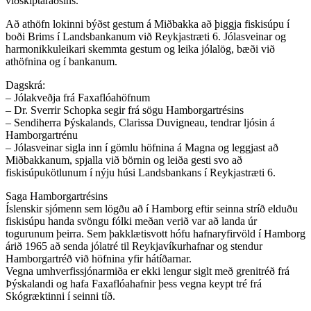
viðskiptaráðsins.
Að athöfn lokinni býðst gestum á Miðbakka að þiggja fiskisúpu í
boði Brims í Landsbankanum við Reykjastræti 6. Jólasveinar og
harmonikkuleikari skemmta gestum og leika jólalög, bæði við
athöfnina og í bankanum.
Dagskrá:
– Jólakveðja frá Faxaflóahöfnum
– Dr. Sverrir Schopka segir frá sögu Hamborgartrésins
– Sendiherra Þýskalands, Clarissa Duvigneau, tendrar ljósin á
Hamborgartrénu
– Jólasveinar sigla inn í gömlu höfnina á Magna og leggjast að
Miðbakkanum, spjalla við börnin og leiða gesti svo að
fiskisúpukötlunum í nýju húsi Landsbankans í Reykjastræti 6.
Saga Hamborgartrésins
Íslenskir sjómenn sem lögðu að í Hamborg eftir seinna stríð elduðu
fiskisúpu handa svöngu fólki meðan verið var að landa úr
togurunum þeirra. Sem þakklætisvott hófu hafnaryfirvöld í Hamborg
árið 1965 að senda jólatré til Reykjavíkurhafnar og stendur
Hamborgartréð við höfnina yfir hátíðarnar.
Vegna umhverfissjónarmiða er ekki lengur siglt með grenitréð frá
Þýskalandi og hafa Faxaflóahafnir þess vegna keypt tré frá
Skógræktinni í seinni tíð.