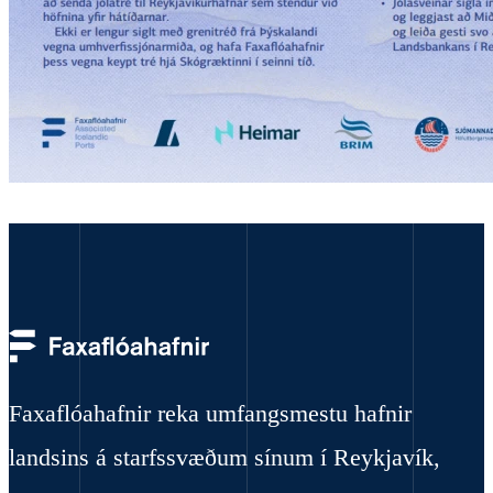
Faxaflóahafnir reka umfangsmestu hafnir
landsins á starfssvæðum sínum í Reykjavík,