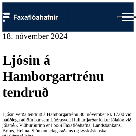
18. nóvember 2024
Ljósin á
Hamborgartrénu
tendruð
Ljósin verða tendruð á Hamborgartrénu 30. nóvember kl. 17.00 við
hátíðlega athöfn þar sem Lúðrasveit Hafnarfjarðar leikur jólalög við
jólatréð. Viðburðurinn er í boði Faxaflóahafna, Landsbankans,
Brims, Heima, Sjómannadagsráðsins og Þýsk-íslenska