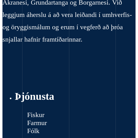
Akranesi, Grundartanga og Borgarnesi. Við
leggjum áherslu á að vera leiðandi í umhverfis-
og öryggismálum og erum í vegferð að þróa
snjallar hafnir framtíðarinnar.
Þjónusta
Fiskur
Farmur
Fólk