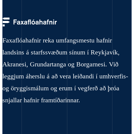
Faxaflóahafnir reka umfangsmestu hafnir
landsins á starfssvæðum sínum í Reykjavík,
Akranesi, Grundartanga og Borgarnesi. Við
leggjum áherslu á að vera leiðandi í umhverfis-
og öryggismálum og erum í vegferð að þróa
snjallar hafnir framtíðarinnar.