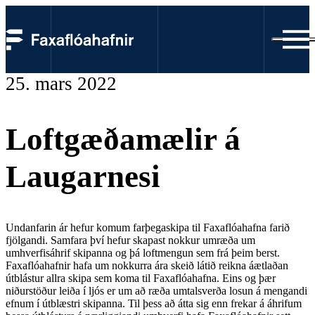
25. mars 2022
Loftgæðamælir á
Laugarnesi
Undanfarin ár hefur komum farþegaskipa til Faxaflóahafna farið
fjölgandi. Samfara því hefur skapast nokkur umræða um
umhverfisáhrif skipanna og þá loftmengun sem frá þeim berst.
Faxaflóahafnir hafa um nokkurra ára skeið látið reikna áætlaðan
útblástur allra skipa sem koma til Faxaflóahafna. Eins og þær
niðurstöður leiða í ljós er um að ræða umtalsverða losun á mengandi
efnum í útblæstri skipanna. Til þess að átta sig enn frekar á áhrifum