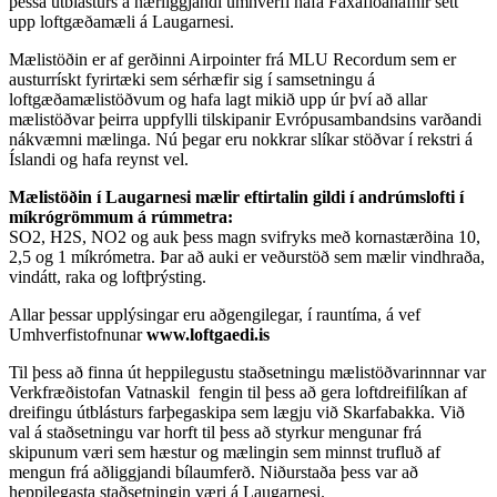
þessa útblásturs á nærliggjandi umhverfi hafa Faxaflóahafnir sett
upp loftgæðamæli á Laugarnesi.
Mælistöðin er af gerðinni Airpointer frá MLU Recordum sem er
austurrískt fyrirtæki sem sérhæfir sig í samsetningu á
loftgæðamælistöðvum og hafa lagt mikið upp úr því að allar
mælistöðvar þeirra uppfylli tilskipanir Evrópusambandsins varðandi
nákvæmni mælinga. Nú þegar eru nokkrar slíkar stöðvar í rekstri á
Íslandi og hafa reynst vel.
Mælistöðin í Laugarnesi mælir eftirtalin gildi í andrúmslofti í
míkrógrömmum á rúmmetra:
SO2, H2S, NO2 og auk þess magn svifryks með kornastærðina 10,
2,5 og 1 míkrómetra. Þar að auki er veðurstöð sem mælir vindhraða,
vindátt, raka og loftþrýsting.
Allar þessar upplýsingar eru aðgengilegar, í rauntíma, á vef
Umhverfistofnunar
www.loftgaedi.is
Til þess að finna út heppilegustu staðsetningu mælistöðvarinnnar var
Verkfræðistofan Vatnaskil fengin til þess að gera loftdreifilíkan af
dreifingu útblásturs farþegaskipa sem lægju við Skarfabakka. Við
val á staðsetningu var horft til þess að styrkur mengunar frá
skipunum væri sem hæstur og mælingin sem minnst trufluð af
mengun frá aðliggjandi bílaumferð. Niðurstaða þess var að
heppilegasta staðsetningin væri á Laugarnesi.