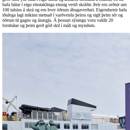
hafa bátar í eigu einstaklinga einnig verið skráðir. Þeir eru orðnir um
100 talsins á skrá og eru hver öðrum áhugaverðari. Eigendurnir hafa
iðulega lagt mikinn metnað í varðveislu þeirra og siglt þeim sér og
öðrum til gagns og ánægju. Á þessari sýningu voru valdir 20
fornbátar og þeim gerð góð skil í máli og myndum.