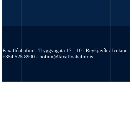
Faxaflóahafnir - Tryggvagata 17 - 101 Reykjavík / Iceland
+354 525 8900 -
hofnin@faxafloahafnir.is