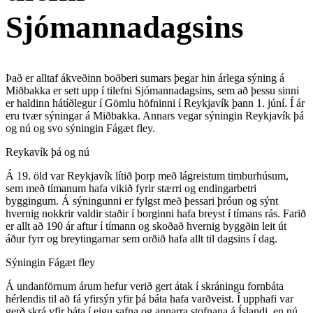
Sjómannadagsins
Það er alltaf ákveðinn boðberi sumars þegar hin árlega sýning á
Miðbakka er sett upp í tilefni Sjómannadagsins, sem að þessu sinni
er haldinn hátíðlegur í Gömlu höfninni í Reykjavík þann 1. júní. Í ár
eru tvær sýningar á Miðbakka. Annars vegar sýningin Reykjavík þá
og nú og svo sýningin Fágæt fley.
Reykavík þá og nú
Á 19. öld var Reykjavík lítið þorp með lágreistum timburhúsum,
sem með tímanum hafa vikið fyrir stærri og endingarbetri
byggingum. Á sýningunni er fylgst með þessari þróun og sýnt
hvernig nokkrir valdir staðir í borginni hafa breyst í tímans rás. Farið
er allt að 190 ár aftur í tímann og skoðað hvernig byggðin leit út
áður fyrr og breytingarnar sem orðið hafa allt til dagsins í dag.
Sýningin Fágæt fley
Á undanförnum árum hefur verið gert átak í skráningu fornbáta
hérlendis til að fá yfirsýn yfir þá báta hafa varðveist. Í upphafi var
gerð skrá yfir báta í eigu safna og annarra stofnana á Íslandi, en nú