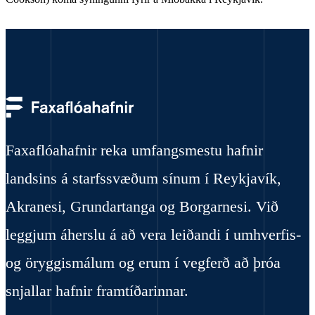
Faxaflóahafnir reka umfangsmestu hafnir
landsins á starfssvæðum sínum í Reykjavík,
Akranesi, Grundartanga og Borgarnesi. Við
leggjum áherslu á að vera leiðandi í umhverfis-
og öryggismálum og erum í vegferð að þróa
snjallar hafnir framtíðarinnar.