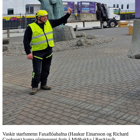
Vaskir starfsmenn Faxaflóahafna (Haukur Einarsson og Richard
Cookson) koma sýningunni fyrir á Miðbakka í Reykjavík.