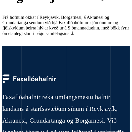
Frá höfnum okkar í Reykjavík, Borgarnesi, á Akranesi og
Grundartanga sendum við hjá Faxaflóahöfnum sjómönnum og
fjölskyldum þeirra hlýjar kveðjur á Sjómannadaginn, með þökk fyrir
ómetanlegt starf í þágu samfélagsins ⚓
Faxaflóahafnir reka umfangsmestu hafnir
landsins á starfssvæðum sínum í Reykjavík,
Akranesi, Grundartanga og Borgarnesi. Við