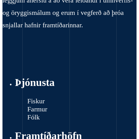
leggjum áherslu á að vera leiðandi í umhverfis-
og öryggismálum og erum í vegferð að þróa
snjallar hafnir framtíðarinnar.
Þjónusta
Fiskur
Farmur
Fólk
Framtíðarhöfn