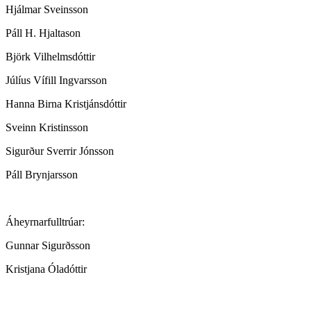
Hjálmar Sveinsson
Páll H. Hjaltason
Björk Vilhelmsdóttir
Júlíus Vífill Ingvarsson
Hanna Birna Kristjánsdóttir
Sveinn Kristinsson
Sigurður Sverrir Jónsson
Páll Brynjarsson
Áheyrnarfulltrúar:
Gunnar Sigurðsson
Kristjana Óladóttir