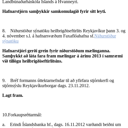
Landbúnaðarháskóla Íslands á Hvanneyri.
Hafnarstjórn samþykkir samkomulagið fyrir sitt leyti.
8. Niðurstöður sýnatöku heilbrigðiseftirlits Reykjavíkur þann 3. og
4. nóvember s.l. á hafnarsvæðum Faxaflóahafna sf.
Niðurstöður
sýnatöku
Hafnarstjóri gerði grein fyrir niðurstöðum mælinganna.
Samþykkt að láta fara fram mælingar á árinu 2013 í samræmi
við tillögu heilbrigðiseftirlitsins.
9. Bréf formanns úttektarnefndar til að yfirfara stjórnkerfi og
stjórnsýslu Reykjavíkurborgar dags. 23.11.2012.
Lagt fram.
10.Forkaupsréttarmál:
a. Erindi Íslandsbanka hf., dags. 16.11.2012 varðandi beiðni um