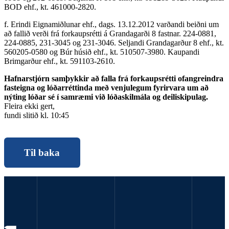
BOD ehf., kt. 461000-2820.
f. Erindi Eignamiðlunar ehf., dags. 13.12.2012 varðandi beiðni um
að fallið verði frá forkaupsrétti á Grandagarði 8 fastnar. 224-0881,
224-0885, 231-3045 og 231-3046. Seljandi Grandagarður 8 ehf., kt.
560205-0580 og Búr húsið ehf., kt. 510507-3980. Kaupandi
Brimgarður ehf., kt. 591103-2610.
Hafnarstjórn samþykkir að falla frá forkaupsrétti ofangreindra
fasteigna og lóðarréttinda með venjulegum fyrirvara um að
nýting lóðar sé í samræmi við lóðaskilmála og deiliskipulag.
Fleira ekki gert,
fundi slitið kl. 10:45
Til baka