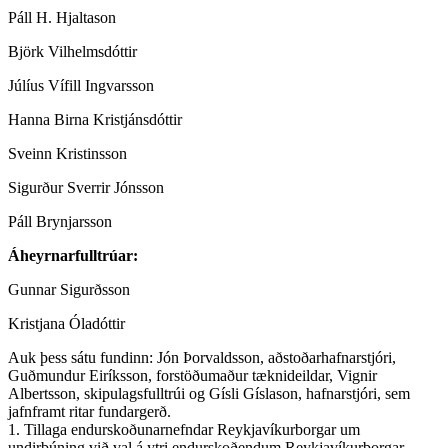
Páll H. Hjaltason
Björk Vilhelmsdóttir
Júlíus Vífill Ingvarsson
Hanna Birna Kristjánsdóttir
Sveinn Kristinsson
Sigurður Sverrir Jónsson
Páll Brynjarsson
Áheyrnarfulltrúar:
Gunnar Sigurðsson
Kristjana Óladóttir
Auk þess sátu fundinn: Jón Þorvaldsson, aðstoðarhafnarstjóri,
Guðmundur Eiríksson, forstöðumaður tæknideildar, Vignir
Albertsson, skipulagsfulltrúi og Gísli Gíslason, hafnarstjóri, sem
jafnframt ritar fundargerð.
1. Tillaga endurskoðunarnefndar Reykjavíkurborgar um
undirbúning við val á ytri endurskoðendum Reykjavíkurborgar,