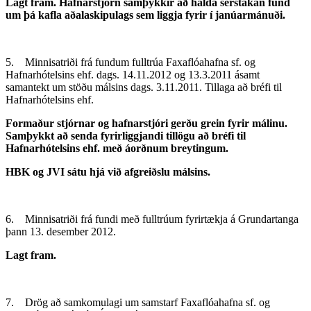
Lagt fram. Hafnarstjórn samþykkir að halda sérstakan fund
um þá kafla aðalaskipulags sem liggja fyrir í janúarmánuði.
5. Minnisatriði frá fundum fulltrúa Faxaflóahafna sf. og
Hafnarhótelsins ehf. dags. 14.11.2012 og 13.3.2011 ásamt
samantekt um stöðu málsins dags. 3.11.2011. Tillaga að bréfi til
Hafnarhótelsins ehf.
Formaður stjórnar og hafnarstjóri gerðu grein fyrir málinu.
Samþykkt að senda fyrirliggjandi tillögu að bréfi til
Hafnarhótelsins ehf. með áorðnum breytingum.
HBK og JVI sátu hjá við afgreiðslu málsins.
6. Minnisatriði frá fundi með fulltrúum fyrirtækja á Grundartanga
þann 13. desember 2012.
Lagt fram.
7. Drög að samkomulagi um samstarf Faxaflóahafna sf. og