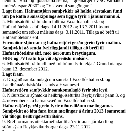
heitinu: “Bíla- og hjólastæða-stefna,” “greinargerð VSÓ varðandi
umferðarspár 2030“ og “Vistvænni samgöngur.”
Lagt fram. Hafnarstjórn samþykkir að halda sérstakan fund
um þá kafla aðalaskipulags sem liggja fyrir í janúarmánuði.
5. Minnisatriði frá fundum fulltrúa Faxaflóahafna sf. og
Hafnarhótelsins ehf. dags. 14.11.2012 og 13.3.2011 ásamt
samantekt um stöðu málsins dags. 3.11.2011. Tillaga að bréfi til
Hafnarhótelsins ehf.
Formaður stjórnar og hafnarstjóri gerðu grein fyrir málinu.
Samþykkt að senda fyrirliggjandi tillögu að bréfi til
Hafnarhótelsins ehf. með áorðnum breytingum.
HBK og JVI sátu hjá við afgreiðslu málsins.
6. Minnisatriði frá fundi með fulltrúum fyrirtækja á Grundartanga
þann 13. desember 2012.
Lagt fram.
7. Drög að samkomulagi um samstarf Faxaflóahafna sf. og
Landbúnaðarháskóla Íslands á Hvanneyri.
Hafnarstjórn samþykkir samkomulagið fyrir sitt leyti.
8. Niðurstöður sýnatöku heilbrigðiseftirlits Reykjavíkur þann 3. og
4. nóvember sl. á hafnarsvæðum Faxaflóahafna sf.
Hafnarstjóri gerði grein fyrir niðurstöðum mælinganna.
Samþykkt að láta fara fram mælingar á árinu 2013 í samræmi
við tillögu heilbrigðiseftirlitsins.
9. Bréf formanns úttektarnefndar til að yfirfara stjórnkerfi og
stjórnsýslu Reykjavíkurborgar dags. 23.11.2012.