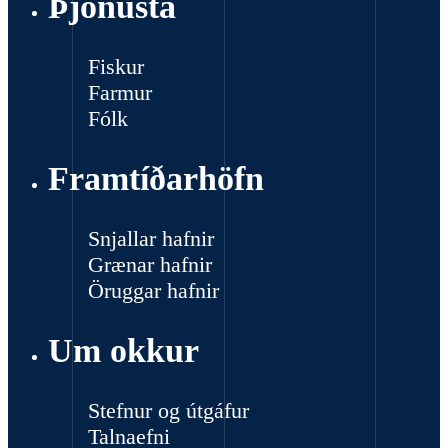
Þjónusta
Fiskur
Farmur
Fólk
Framtíðarhöfn
Snjallar hafnir
Grænar hafnir
Öruggar hafnir
Um okkur
Stefnur og útgáfur
Talnaefni