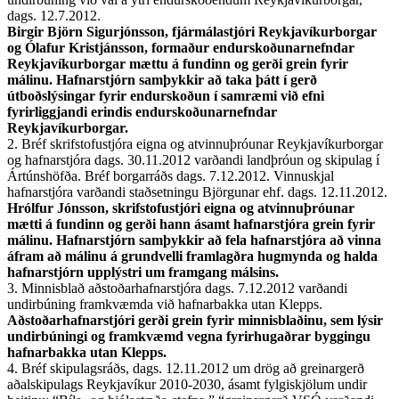
dags. 12.7.2012.
Birgir Björn Sigurjónsson, fjármálastjóri Reykjavíkurborgar
og Ólafur Kristjánsson, formaður endurskoðunarnefndar
Reykjavíkurborgar mættu á fundinn og gerði grein fyrir
málinu. Hafnarstjórn samþykkir að taka þátt í gerð
útboðslýsingar fyrir endurskoðun í samræmi við efni
fyrirliggjandi erindis endurskoðunarnefndar
Reykjavíkurborgar.
2. Bréf skrifstofustjóra eigna og atvinnuþróunar Reykjavíkurborgar
og hafnarstjóra dags. 30.11.2012 varðandi landþróun og skipulag í
Ártúnshöfða. Bréf borgarráðs dags. 7.12.2012. Vinnuskjal
hafnarstjóra varðandi staðsetningu Björgunar ehf. dags. 12.11.2012.
Hrólfur Jónsson, skrifstofustjóri eigna og atvinnuþróunar
mætti á fundinn og gerði hann ásamt hafnarstjóra grein fyrir
málinu. Hafnarstjórn samþykkir að fela hafnarstjóra að vinna
áfram að málinu á grundvelli framlagðra hugmynda og halda
hafnarstjórn upplýstri um framgang málsins.
3. Minnisblað aðstoðarhafnarstjóra dags. 7.12.2012 varðandi
undirbúning framkvæmda við hafnarbakka utan Klepps.
Aðstoðarhafnarstjóri gerði grein fyrir minnisblaðinu, sem lýsir
undirbúningi og framkvæmd vegna fyrirhugaðrar byggingu
hafnarbakka utan Klepps.
4. Bréf skipulagsráðs, dags. 12.11.2012 um drög að greinargerð
aðalskipulags Reykjavíkur 2010-2030, ásamt fylgiskjölum undir