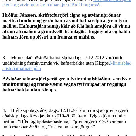
eigna og atvinnuþr. og hafnarstjóra
Bréf borgarráðs
Hrólfur Jónsson, skrifstofustjóri eigna og atvinnuþróunar
mætti á fundinn og gerði hann ásamt hafnarstjóra grein fyrir
málinu. Hafnarstjórn samþykkir að fela hafnarstjóra að vinna
áfram að málinu á grundvellli framlagðra hugmynda og halda
hafnarstjórn upplýstri um framgang málsins.
3. Minnisblað aðstoðarhafnarstjóra dags. 7.12.2012 varðandi
undirbúning framkvæmda við hafnarbakka utan Klepps.
Minnisblað
aðstoðarhafnarstjóra
Aðstoðarhafnarstjóri gerði grein fyrir minnisblaðinu, sem lýsir
undirbúningi og framkvæmd vegna fyrirhugaðrar byggingu
hafnarbakka utan Klepps.
4. Bréf skipulagsráðs, dags. 12.11.2012 um drög að greinargerð
aðalskipulags Reykjavíkur 2010-2030, ásamt fylgiskjölum undir
heitinu: “Bíla- og hjólastæðastefna,” “greinargerð VSÓ varðandi
umferðarspár 2030“ og “Vistvænni samgöngur.”