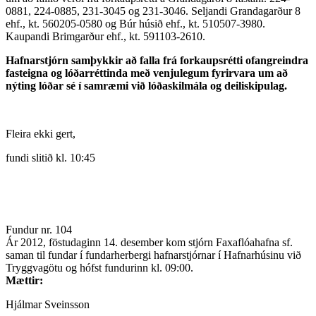
0881, 224-0885, 231-3045 og 231-3046. Seljandi Grandagarður 8
ehf., kt. 560205-0580 og Búr húsið ehf., kt. 510507-3980.
Kaupandi Brimgarður ehf., kt. 591103-2610.
Hafnarstjórn samþykkir að falla frá forkaupsrétti ofangreindra
fasteigna og lóðarréttinda með venjulegum fyrirvara um að
nýting lóðar sé í samræmi við lóðaskilmála og deiliskipulag.
Fleira ekki gert,
fundi slitið kl. 10:45
Fundur nr. 104
Ár 2012, föstudaginn 14. desember kom stjórn Faxaflóahafna sf.
saman til fundar í fundarherbergi hafnarstjórnar í Hafnarhúsinu við
Tryggvagötu og hófst fundurinn kl. 09:00.
Mættir:
Hjálmar Sveinsson