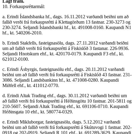
Lagt fram.
10. Forkaupsréttarmál:
a. Erindi Íslandsbanka hf., dags. 16.11.2012 varðandi beiðni um að
fallið verði frá forkaupsrétti á Klettagörðum 13 fastnar. 230-3273 og
230-3274. Seljandi Íslandsbanki hf., kt. 491008-0160. Kaupandi N1
hf., kt. 540206-2010.
b. Erindi Stakfells, fasteignasölu, dags. 27.11.2012 varðandi beiðni
um að fallið verði frá forkaupsrétti á Fiskislóð 3 fastanar. 226-9936.
Seljandi Hnotskurn ehf., kt. 420170-0179. Kaupandi F3 ehf., kt.
621012-0100.
c. Erindi Ásbyrgis, fasteignasölu ehf., dags. 20.11.2012 varðandi
beiðni um að fallið verði frá forkaupsrétti á Fiskislóð 43 fastnar. 231-
3086. Seljandi Landsbankinn hf., kt. 471008-0280. Kaupandi
Miðfell ehf., kt. 411012-0770.
d. Erindi Altak Trading ehf., dags. 30.11.2012 varðandi beiðni um
að fallið verði frá forkaupsrétti á Héðinsgötu 10 fastnar. 201-5811 og
210-5607. Seljandi Altak Trading ehf., kt. 691106-0710. Kaupandi
Héðinsgata 10 ehf., kt. 580774-0329.
e. Erindi Mikluborgar, fasteignasölu, dags. 5.12.2012 varðandi
beiðni um að fallið verði frá forkaupsrétti á Skútuvogi 1 fastnar. 202-
0918 og 202-0919. Seljandi R 101 ehf., kt. 691289-3629. Kaupandi