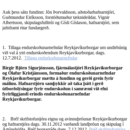
Auk þess sátu fundinn: Jón Þorvaldsson, aðstoðarhafnarstjóri,
Guðmundur Eiríksson, forstöðumaður tæknideildar, Vignir
Albertsson, skipulagsfulltrúi og Gísli Gíslason, hafnarstjóri, sem
jafnframt ritar fundargerð.
1. Tillaga endurskoðunarnefndar Reykjavíkurborgar um undirbúnig
við val á ytri endurskoðendum Reykjavíkurborgar, dags.
12.7.2012.
Tillaga endurkoðunarnefndar
Birgir Björn Sigurjónsson, fjármálastjóri Reykjavíkurborgar
og Ólafur Kristjánsson, formaður endurskoðunarnefndar
Reykjavíkurborgar mættu á fundinn og gerði grein fyrir
málinu. Hafnarstjórn samþykkir að taka þátt í gerð
útborðslýsingar fyrir endurskoðun í samræmi við efni
fyrirliggjandi erindis endurskoðunarnefndar
Reykjavíkurborgar.
2. Bréf skrifstofustjóra eigna og avinnuþróunar Reykjavíkurborgar
og hafnarstjóra dags. 30.11.2012 varðandi landþróun og skipulag í
Ártúnshöfða. Bréf borgarráðs dags. 7.12.2012.
Bréf skrifstofustjóra