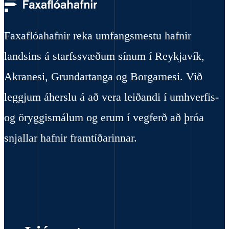
Faxaflóahafnir reka umfangsmestu hafnir
landsins á starfssvæðum sínum í Reykjavík,
Akranesi, Grundartanga og Borgarnesi. Við
leggjum áherslu á að vera leiðandi í umhverfis-
og öryggismálum og erum í vegferð að þróa
snjallar hafnir framtíðarinnar.