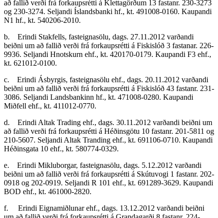
að fallið verði frá forkaupsrétti á Klettagörðum 13 fastanr. 230-3273
og 230-3274. Seljandi Íslandsbanki hf., kt. 491008-0160. Kaupandi
N1 hf., kt. 540206-2010.
b. Erindi Stakfells, fasteignasölu, dags. 27.11.2012 varðandi
beiðni um að fallið verði frá forkaupsrétti á Fiskislóð 3 fastanar. 226-
9936. Seljandi Hnotskurn ehf., kt. 420170-0179. Kaupandi F3 ehf.,
kt. 621012-0100.
c. Erindi Ásbyrgis, fasteignasölu ehf., dags. 20.11.2012 varðandi
beiðni um að fallið verði frá forkaupsrétti á Fiskislóð 43 fastanr. 231-
3086. Seljandi Landsbankinn hf., kt. 471008-0280. Kaupandi
Miðfell ehf., kt. 411012-0770.
d. Erindi Altak Trading ehf., dags. 30.11.2012 varðandi beiðni um
að fallið verði frá forkaupsrétti á Héðinsgötu 10 fastanr. 201-5811 og
210-5607. Seljandi Altak Tranding ehf., kt. 691106-0710. Kaupandi
Héðinsgata 10 ehf., kt. 580774-0329.
e. Erindi Mikluborgar, fasteignasölu, dags. 5.12.2012 varðandi
beiðni um að fallið verði frá forkaupsrétti á Skútuvogi 1 fastanr. 202-
0918 og 202-0919. Seljandi R 101 ehf., kt. 691289-3629. Kaupandi
BOD ehf., kt. 461000-2820.
f. Erindi Eignamiðlunar ehf., dags. 13.12.2012 varðandi beiðni
um að fallið verði frá forkaupsrétti á Grandagarði 8 fastanr. 224-