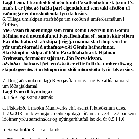
Lagt fram. Í framhaldi af aðalfundi Faxaflóahafna sf. þann 17.
maí s.l. er ljóst að halda þarf eigendafund sem taki afstöðu til
ráðningar endur-skoðenda fyrirtækisins.
6. Tillaga um skipan starfshóps um skoðun á umferðarmálum í
Örfrisey.
Með vísan til ábendinga sem fram komu í skýrslu um Gömlu
höfnina og á notendafundi Faxaflóahafna sf., samþykkir stjórn
Faxaflóahafna sf. að skipa þriggja manna starfshóp sem fari
yfir umferðarmál á athafnasvæði Gömlu hafnarinnar.
Starfshópinn skipa af hálfu Faxaflóahafna sf. Hjálmar
Sveinsson, formaður stjórnar, Jón Þorvaldsson,
aðstoðar¬hafnarstjóri, en óskað er eftir fulltrúa umhverfis- og
skipulagssviðs. Starfshópurinn skili niðurstöðu fyrir lok ársins.
7. Drög að samkomulagi Reykjavíkurborgar og Faxaflóahafna sf.
um lóðagjaldamál.
Lagt fram til kynningar
.
8. Lóða- og skipulagsmál:
a. Fiskislóð. Umsókn Mannverks ehf. ásamt fylgigögnum dags.
11.9.2013 um breytingu á deiliskipulagi lóðanna nr. 33 – 37 þar sem
lóðirnar yrðu sameinaðar og nýtingarhlutfall hækki úr 0,5 í 1,0.
b. Sævarhöfði 31 – sala lands.