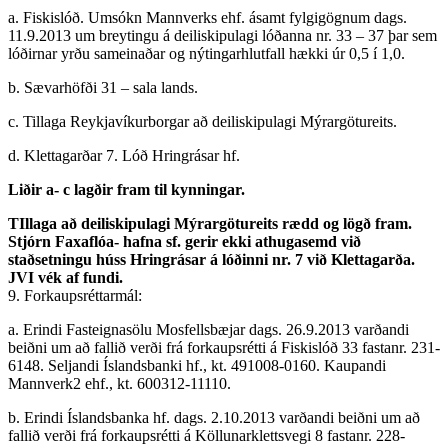
a. Fiskislóð. Umsókn Mannverks ehf. ásamt fylgigögnum dags.
11.9.2013 um breytingu á deiliskipulagi lóðanna nr. 33 – 37 þar sem
lóðirnar yrðu sameinaðar og nýtingarhlutfall hækki úr 0,5 í 1,0.
b. Sævarhöfði 31 – sala lands.
c. Tillaga Reykjavíkurborgar að deiliskipulagi Mýrargötureits.
d. Klettagarðar 7. Lóð Hringrásar hf.
Liðir a- c lagðir fram til kynningar.
TIllaga að deiliskipulagi Mýrargötureits rædd og lögð fram.
Stjórn Faxaflóa- hafna sf. gerir ekki athugasemd við
staðsetningu húss Hringrásar á lóðinni nr. 7 við Klettagarða.
JVI vék af fundi.
9. Forkaupsréttarmál:
a. Erindi Fasteignasölu Mosfellsbæjar dags. 26.9.2013 varðandi
beiðni um að fallið verði frá forkaupsrétti á Fiskislóð 33 fastanr. 231-
6148. Seljandi Íslandsbanki hf., kt. 491008-0160. Kaupandi
Mannverk2 ehf., kt. 600312-11110.
b. Erindi Íslandsbanka hf. dags. 2.10.2013 varðandi beiðni um að
fallið verði frá forkaupsrétti á Köllunarklettsvegi 8 fastanr. 228-