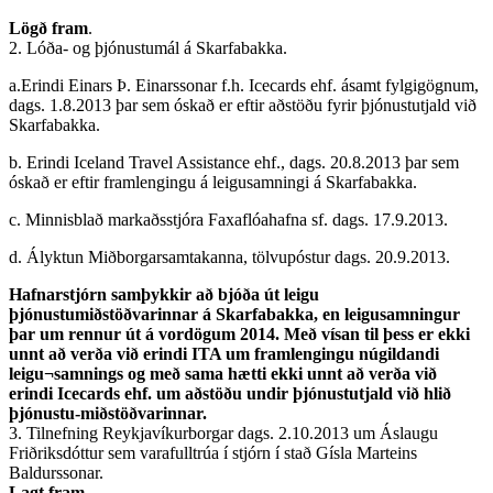
Lögð fram
.
2. Lóða- og þjónustumál á Skarfabakka.
a.Erindi Einars Þ. Einarssonar f.h. Icecards ehf. ásamt fylgigögnum,
dags. 1.8.2013 þar sem óskað er eftir aðstöðu fyrir þjónustutjald við
Skarfabakka.
b. Erindi Iceland Travel Assistance ehf., dags. 20.8.2013 þar sem
óskað er eftir framlengingu á leigusamningi á Skarfabakka.
c. Minnisblað markaðsstjóra Faxaflóahafna sf. dags. 17.9.2013.
d. Ályktun Miðborgarsamtakanna, tölvupóstur dags. 20.9.2013.
Hafnarstjórn samþykkir að bjóða út leigu
þjónustumiðstöðvarinnar á Skarfabakka, en leigusamningur
þar um rennur út á vordögum 2014. Með vísan til þess er ekki
unnt að verða við erindi ITA um framlengingu núgildandi
leigu¬samnings og með sama hætti ekki unnt að verða við
erindi Icecards ehf. um aðstöðu undir þjónustutjald við hlið
þjónustu-miðstöðvarinnar.
3. Tilnefning Reykjavíkurborgar dags. 2.10.2013 um Áslaugu
Friðriksdóttur sem varafulltrúa í stjórn í stað Gísla Marteins
Baldurssonar.
Lagt fram.