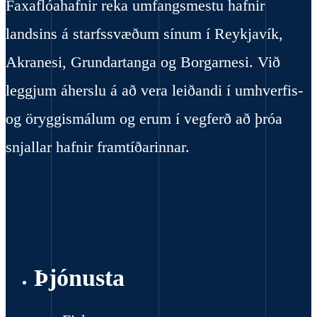
Faxaflóahafnir reka umfangsmestu hafnir
landsins á starfssvæðum sínum í Reykjavík,
Akranesi, Grundartanga og Borgarnesi. Við
leggjum áherslu á að vera leiðandi í umhverfis-
og öryggismálum og erum í vegferð að þróa
snjallar hafnir framtíðarinnar.
Þjónusta