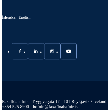
Íslenska
-
English
Faxaflóahafnir - Tryggvagata 17 - 101 Reykjavík / Iceland
+354 525 8900 -
hofnin@faxafloahafnir.is