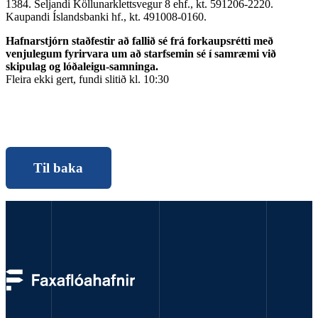
1384. Seljandi Köllunarklettsvegur 8 ehf., kt. 591206-2220.
Kaupandi Íslandsbanki hf., kt. 491008-0160.
Hafnarstjórn staðfestir að fallið sé frá forkaupsrétti með
venjulegum fyrirvara um að starfsemin sé í samræmi við
skipulag og lóðaleigu-samninga.
Fleira ekki gert, fundi slitið kl. 10:30
Til baka