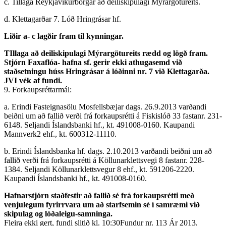
c. Tillaga Reykjavíkurborgar að deiliskipulagi Mýrargötureits.
d. Klettagarðar 7. Lóð Hringrásar hf.
Liðir a- c lagðir fram til kynningar.
TIllaga að deiliskipulagi Mýrargötureits rædd og lögð fram.
Stjórn Faxaflóa- hafna sf. gerir ekki athugasemd við
staðsetningu húss Hringrásar á lóðinni nr. 7 við Klettagarða.
JVI vék af fundi.
9. Forkaupsréttarmál:
a. Erindi Fasteignasölu Mosfellsbæjar dags. 26.9.2013 varðandi
beiðni um að fallið verði frá forkaupsrétti á Fiskislóð 33 fastanr. 231-
6148. Seljandi Íslandsbanki hf., kt. 491008-0160. Kaupandi
Mannverk2 ehf., kt. 600312-11110.
b. Erindi Íslandsbanka hf. dags. 2.10.2013 varðandi beiðni um að
fallið verði frá forkaupsrétti á Köllunarklettsvegi 8 fastanr. 228-
1384. Seljandi Köllunarklettsvegur 8 ehf., kt. 591206-2220.
Kaupandi Íslandsbanki hf., kt. 491008-0160.
Hafnarstjórn staðfestir að fallið sé frá forkaupsrétti með
venjulegum fyrirrvara um að starfsemin sé í samræmi við
skipulag og lóðaleigu-samninga.
Fleira ekki gert, fundi slitið kl. 10:30Fundur nr. 113 Ár 2013,