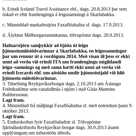
b. Erindi Iceland Travel Assistance ehf., dags. 20.8.2013 þar sem
óskað er eftir framlengingu á leigusamningi á Skarfabakka.
c. Minnisblað markaðsstjóra Faxaflóahafna sf. dags. 17.9.2013.
d. Ályktun Miðborgarsamtakanna, tölvupóstur dags. 20.9.2013.
Hafnarstjórn samþykkir að bjóða út leigu
þjónustumiðstöðvarinnar á Skarfabakka, en leigusamningur
þar um rennur út á vordögum 2014. Með vísan til þess er ekki
unnt að verða við erindi ITA um framlengingu núgildandi
leigu¬samnings og með sama hætti ekki unnt að verða við
erindi Icecards ehf. um aðstöðu undir þjónustutjald við hlið
þjónustu-miðstöðvarinnar.
3. Tilnefning Reykjavíkurborgar dags. 2.10.2013 um Áslaugu
Friðriksdóttur sem varafulltrúa í stjórn í stað Gísla Marteins
Baldurssonar.
Lagt fram.
4. Minnisblað frá málþingi Faxaflóahafna sf. með notendum þann 9.
október 2013.
Lagt fram.
5. Endurskoðun fyrir Faxafóahafnir sf. Tölvupóstur
fjármálaskrifstofu Reykjavíkur-borgar dags. 30.9.2013 ásamt
upplýsingum um niðurstöðu útboðs.