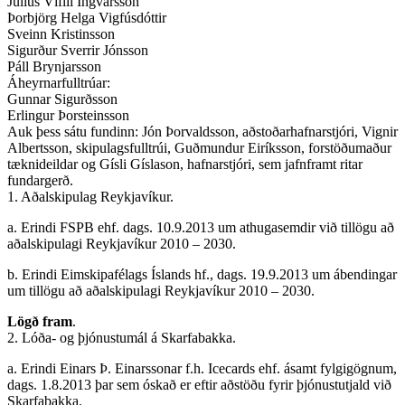
Júlíus Vífill Ingvarsson
Þorbjörg Helga Vigfúsdóttir
Sveinn Kristinsson
Sigurður Sverrir Jónsson
Páll Brynjarsson
Áheyrnarfulltrúar:
Gunnar Sigurðsson
Erlingur Þorsteinsson
Auk þess sátu fundinn: Jón Þorvaldsson, aðstoðarhafnarstjóri, Vignir
Albertsson, skipulagsfulltrúi, Guðmundur Eiríksson, forstöðumaður
tæknideildar og Gísli Gíslason, hafnarstjóri, sem jafnframt ritar
fundargerð.
1. Aðalskipulag Reykjavíkur.
a. Erindi FSPB ehf. dags. 10.9.2013 um athugasemdir við tillögu að
aðalskipulagi Reykjavíkur 2010 – 2030.
b. Erindi Eimskipafélags Íslands hf., dags. 19.9.2013 um ábendingar
um tillögu að aðalskipulagi Reykjavíkur 2010 – 2030.
Lögð fram
.
2. Lóða- og þjónustumál á Skarfabakka.
a. Erindi Einars Þ. Einarssonar f.h. Icecards ehf. ásamt fylgigögnum,
dags. 1.8.2013 þar sem óskað er eftir aðstöðu fyrir þjónustutjald við
Skarfabakka.