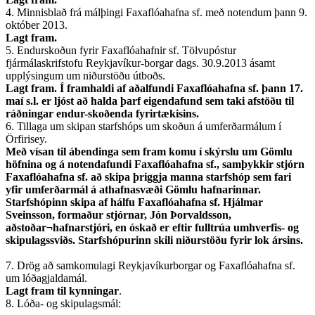
4. Minnisblað frá málþingi Faxaflóahafna sf. með notendum þann 9.
október 2013.
Lagt fram.
5. Endurskoðun fyrir Faxaflóahafnir sf. Tölvupóstur
fjármálaskrifstofu Reykjavíkur-borgar dags. 30.9.2013 ásamt
upplýsingum um niðurstöðu útboðs.
Lagt fram. Í framhaldi af aðalfundi Faxaflóahafna sf. þann 17.
maí s.l. er ljóst að halda þarf eigendafund sem taki afstöðu til
ráðningar endur-skoðenda fyrirtækisins.
6. Tillaga um skipan starfshóps um skoðun á umferðarmálum í
Örfirisey.
Með vísan til ábendinga sem fram komu í skýrslu um Gömlu
höfnina og á notendafundi Faxaflóahafna sf., samþykkir stjórn
Faxaflóahafna sf. að skipa þriggja manna starfshóp sem fari
yfir umferðarmál á athafnasvæði Gömlu hafnarinnar.
Starfshópinn skipa af hálfu Faxaflóahafna sf. Hjálmar
Sveinsson, formaður stjórnar, Jón Þorvaldsson,
aðstoðar¬hafnarstjóri, en óskað er eftir fulltrúa umhverfis- og
skipulagssviðs. Starfshópurinn skili niðurstöðu fyrir lok ársins.
7. Drög að samkomulagi Reykjavíkurborgar og Faxaflóahafna sf.
um lóðagjaldamál.
Lagt fram til kynningar
.
8. Lóða- og skipulagsmál: