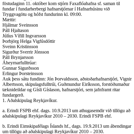
föstudaginn 11. október kom stjórn Faxaflóahafna sf. saman til
fundar í fundarherbergi hafnarstjórnar í Hafnarhúsinu við
Tryggvagötu og hófst fundurinn kl. 09:00.
Mættir:
Hjálmar Sveinsson
Páll Hjaltason
Júlíus Vífill Ingvarsson
Þorbjörg Helga Vigfúsdóttir
Sveinn Kristinsson
Sigurður Sverrir Jónsson
Páll Brynjarsson
Áheyrnarfulltrúar:
Gunnar Sigurðsson
Erlingur Þorsteinsson
Auk þess sátu fundinn: Jón Þorvaldsson, aðstoðarhafnarstjóri, Vignir
Albertsson, skipulagsfulltrúi, Guðmundur Eiríksson, forstöðumaður
tæknideildar og Gísli Gíslason, hafnarstjóri, sem jafnframt ritar
fundargerð.
1. Aðalskipulag Reykjavíkur.
a. Erindi FSPB ehf. dags. 10.9.2013 um athugasemdir við tillögu að
aðalskipulagi Reykjavíkur 2010 – 2030. Erindi FSPB ehf.
b. Erindi Eimskipafélags Íslands hf., dags. 19.9.2013 um ábendingar
um tillögu að aðalskipulagi Reykjavíkur 2010 – 2030.