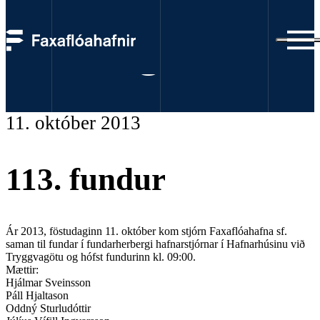
Fundargerðir
11. október 2013
113. fundur
Ár 2013, föstudaginn 11. október kom stjórn Faxaflóahafna sf.
saman til fundar í fundarherbergi hafnarstjórnar í Hafnarhúsinu við
Tryggvagötu og hófst fundurinn kl. 09:00.
Mættir:
Hjálmar Sveinsson
Páll Hjaltason
Oddný Sturludóttir