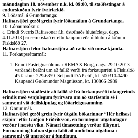
mánudaginn 18. nóvember n.k. kl. 09:00, til staðfestingar á
endurskoðun fyrir fyrirtækið.
9. Lóðamál á Grundartanga:
Hafnarstjóri gerði grein fyrir lóðamálum á Grundartanga.
10. Lóðaumsóknir:
a Erindi Sverris Rafnssonar f.h. óstofnaðs hlutafélags, dags.
4.11.2013 þar sem óskað er eftir kaupum eða úthlutun á lóðinni
Fiskislóð 27.
Hafnarstjórn felur hafnarstjóra að ræða við umsækjanda.
11. Forkaupsréttarmál:
Erindi Fasteignasölunnar REMAX Borg, dags. 29.10.2013
varðandi beiðni um að fallið verði frá forkaupsrétti á Fiskislóð
45 fastanr. 229-6859. Seljandi DAP ehf., kt. 500310-0490.
Kaupandi Guðmundur Magnússon, kt. 130866-2989.
Hafnarstjórn staðfestir að fallið sé frá forkaupsrétti ofangreinds
erindis með venjulegum fyrirvara um að starfsemin sé í
samræmi við deili­skipulag og lóðarleigusamning.
12. Önnur mál.
Hafnarstjóri gerði grein fyrir útgáfu bókarinnar “Hér heilsast
skipin” eftir Guðjón Friðriksson, en formlegur útgáfudagur
verður í næstu viku. Nánari tímasetning verður tilkynnt.
Formanni og hafnarstjóra falið að undirbúa útgáfuna í
samræmi við umræður á fundinum.