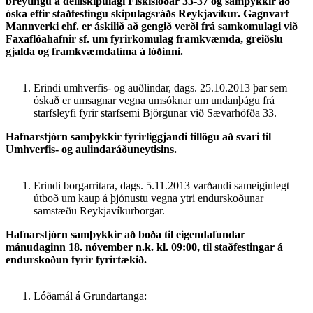
breytingu á deili­skipulagi Fiskislóðar 33-37 og samþykkir að
óska eftir staðfestingu skipulagsráðs Reykjavíkur. Gagnvart
Mannverki ehf. er áskilið að gengið verði frá samkomulagi við
Faxaflóahafnir sf. um fyrirkomulag fram­kvæmda, greiðslu
gjalda og framkvæmdatíma á lóðinni.
Erindi umhverfis- og auðlindar, dags. 25.10.2013 þar sem
óskað er umsagnar vegna umsóknar um undanþágu frá
starfsleyfi fyrir starfsemi Björgunar við Sævarhöfða 33.
Hafnarstjórn samþykkir fyrirliggjandi tillögu að svari til
Umhverfis- og aulindaráðuneytisins.
Erindi borgarritara, dags. 5.11.2013 varðandi sameiginlegt
útboð um kaup á þjónustu vegna ytri endurskoðunar
samstæðu Reykjavíkurborgar.
Hafnarstjórn samþykkir að boða til eigendafundar
mánudaginn 18. nóvember n.k. kl. 09:00, til staðfestingar á
endurskoðun fyrir fyrirtækið.
Lóðamál á Grundartanga: