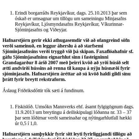
Erindi borgarráðs Reykjavíkur, dags. 25.10.2013 þar sem
óskað er umsagnar um tillögu um sameiningu Minjasafns
Reykjavíkur, Ljósmyndasafns Reykjavíkur, Víkurinnar-
Sjóminjasafns og Viðeyjar.
Hafnarstjórn gerir ekki athugasemdir við að ofangreind söfn
verði sameinuð, en leggur áherslu á að starfsemi
Sjóminjasafnsins verði tryggð við þá skipan. Faxaflóahafnir sf.
gáfu Sjóminjasafninu eignarhlut sinn í fasteigninni
Grandagarður 8 árið 2007 með þeirri kvöð að yrði húsið selt
ætti andvirði hússins að renna til kaupa á nýju húsnæði fyrir
sjóminjasafn. Hafnarstjórn áréttar að sú kvöð haldi gildi sínu
þrátt fyrir breytt rekstraform.
Áslaug Friðriksdóttir tók sæti á fundinum.
Fiskislóð. Umsókn Mannverks ehf. ásamt fylgigögnum dags.
11.9.2013 um breytingu á deiliskipulagi lóðanna nr. 33 – 37
þar sem lóðirnar verði sameinaðar og nýtingarhlutfall hækki
úr 0,5 í 1,0.
Hafnarstjórn samþykkir fyrir sitt leyti fyrirliggjandi tillögu að