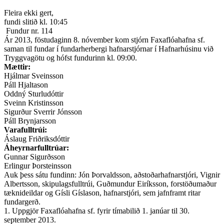
Fleira ekki gert,
fundi slitið kl. 10:45
Fundur nr. 114
Ár 2013, föstudaginn 8. nóvember kom stjórn Faxaflóahafna sf.
saman til fundar í fundarherbergi hafnarstjórnar í Hafnarhúsinu við
Tryggvagötu og hófst fundurinn kl. 09:00.
Mættir:
Hjálmar Sveinsson
Páll Hjaltason
Oddný Sturludóttir
Sveinn Kristinsson
Sigurður Sverrir Jónsson
Páll Brynjarsson
Varafulltrúi:
Áslaug Friðriksdóttir
Áheyrnarfulltrúar:
Gunnar Sigurðsson
Erlingur Þorsteinsson
Auk þess sátu fundinn: Jón Þorvaldsson, aðstoðarhafnarstjóri, Vignir
Albertsson, skipulagsfulltrúi, Guðmundur Eiríksson, forstöðumaður
tæknideildar og Gísli Gíslason, hafnarstjóri, sem jafnframt ritar
fundargerð.
1. Uppgjör Faxaflóahafna sf. fyrir tímabilið 1. janúar til 30.
september 2013.