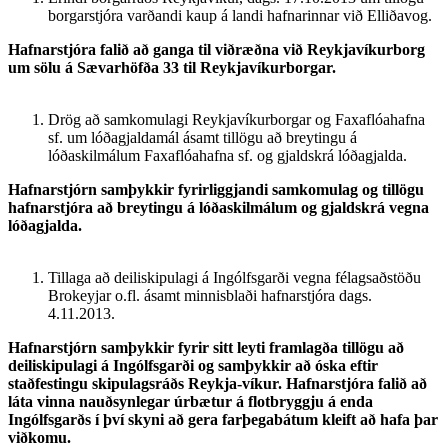
borgarstjóra varðandi kaup á landi hafnarinnar við Elliðavog.
Hafnarstjóra falið að ganga til viðræðna við Reykjavíkurborg
um sölu á Sævarhöfða 33 til Reykjavíkurborgar.
Drög að samkomulagi Reykjavíkurborgar og Faxaflóahafna
sf. um lóðagjaldamál ásamt tillögu að breytingu á
lóðaskilmálum Faxaflóahafna sf. og gjaldskrá lóðagjalda.
Hafnarstjórn samþykkir fyrirliggjandi samkomulag og tillögu
hafnarstjóra að breytingu á lóðaskilmálum og gjaldskrá vegna
lóðagjalda.
Tillaga að deiliskipulagi á Ingólfsgarði vegna félagsaðstöðu
Brokeyjar o.fl. ásamt minnisblaði hafnarstjóra dags.
4.11.2013.
Hafnarstjórn samþykkir fyrir sitt leyti framlagða tillögu að
deiliskipulagi á Ingólfsgarði og samþykkir að óska eftir
staðfestingu skipulagsráðs Reykja-víkur. Hafnarstjóra falið að
láta vinna nauðsynlegar úrbætur á flotbryggju á enda
Ingólfsgarðs í því skyni að gera farþegabátum kleift að hafa þar
viðkomu.