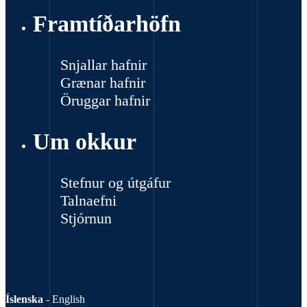
Framtíðarhöfn
Snjallar hafnir
Grænar hafnir
Öruggar hafnir
Um okkur
Stefnur og útgáfur
Talnaefni
Stjórnun
Íslenska
-
English