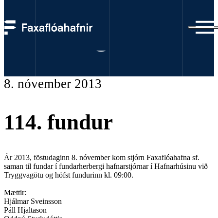
Fundargerðir
8. nóvember 2013
114. fundur
Ár 2013, föstudaginn 8. nóvember kom stjórn Faxaflóahafna sf.
saman til fundar í fundarherbergi hafnarstjórnar í Hafnarhúsinu við
Tryggvagötu og hófst fundurinn kl. 09:00.
Mættir:
Hjálmar Sveinsson
Páll Hjaltason