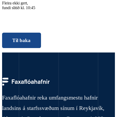
Fleira ekki gert,
fundi slitið kl. 10:45
Til baka
Faxaflóahafnir reka umfangsmestu hafnir
landsins á starfssvæðum sínum í Reykjavík,