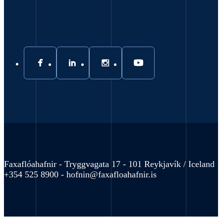
Faxaflóahafnir - Tryggvagata 17 - 101 Reykjavík / Iceland
+354 525 8900 -
hofnin@faxafloahafnir.is