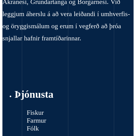
Akranesi, Grundartanga og Borgarnesi. Við
leggjum áherslu á að vera leiðandi í umhverfis-
og öryggismálum og erum í vegferð að þróa
snjallar hafnir framtíðarinnar.
Þjónusta
Fiskur
Farmur
Fólk