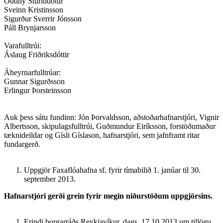
Oddný Sturludóttir
Sveinn Kristinsson
Sigurður Sverrir Jónsson
Páll Brynjarsson
Varafulltrúi:
Áslaug Friðriksdóttir
Áheyrnarfulltrúar:
Gunnar Sigurðsson
Erlingur Þorsteinsson
Auk þess sátu fundinn: Jón Þorvaldsson, aðstoðarhafnarstjóri, Vignir
Albertsson, skipulagsfulltrúi, Guðmundur Eiríksson, forstöðumaður
tæknideildar og Gísli Gíslason, hafnarstjóri, sem jafnframt ritar
fundargerð.
Uppgjör Faxaflóahafna sf. fyrir tímabilið 1. janúar til 30.
september 2013.
Hafnarstjóri gerði grein fyrir megin niðurstöðum uppgjörsins.
Erindi borgarráðs Reykjavíkur, dags. 17.10.2013 um tillögu