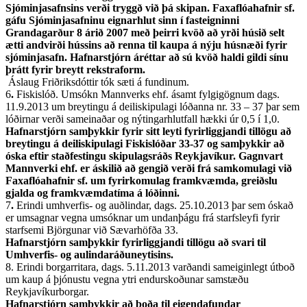
Sjóminjasafnsins verði tryggð við þá skipan. Faxaflóahafnir sf.
gáfu Sjóminjasafninu eignarhlut sinn í fasteigninni
Grandagarður 8 árið 2007 með þeirri kvöð að yrði húsið selt
ætti andvirði hússins að renna til kaupa á nýju húsnæði fyrir
sjóminjasafn. Hafnarstjórn áréttar að sú kvöð haldi gildi sínu
þrátt fyrir breytt rekstraform.
Áslaug Friðriksdóttir tók sæti á fundinum.
6
.
Fiskislóð. Umsókn Mannverks ehf. ásamt fylgigögnum dags.
11.9.2013 um breytingu á deiliskipulagi lóðanna nr. 33 – 37 þar sem
lóðirnar verði sameinaðar og nýtingarhlutfall hækki úr 0,5 í 1,0.
Hafnarstjórn samþykkir fyrir sitt leyti fyrirliggjandi tillögu að
breytingu á deili­skipulagi Fiskislóðar 33-37 og samþykkir að
óska eftir staðfestingu skipulagsráðs Reykjavíkur. Gagnvart
Mannverki ehf. er áskilið að gengið verði frá samkomulagi við
Faxaflóahafnir sf. um fyrirkomulag fram­kvæmda, greiðslu
gjalda og framkvæmdatíma á lóðinni.
7
.
Erindi umhverfis- og auðlindar, dags. 25.10.2013 þar sem óskað
er umsagnar vegna umsóknar um undanþágu frá starfsleyfi fyrir
starfsemi Björgunar við Sævarhöfða 33.
Hafnarstjórn samþykkir fyrirliggjandi tillögu að svari til
Umhverfis- og aulindaráðuneytisins.
8. Erindi borgarritara, dags. 5.11.2013 varðandi sameiginlegt útboð
um kaup á þjónustu vegna ytri endurskoðunar samstæðu
Reykjavíkurborgar.
Hafnarstjórn samþykkir að boða til eigendafundar