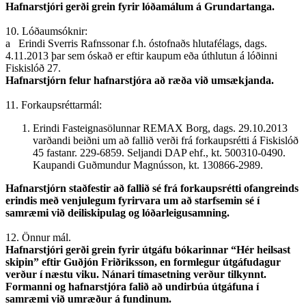
Hafnarstjóri gerði grein fyrir lóðamálum á Grundartanga.
10. Lóðaumsóknir:
a Erindi Sverris Rafnssonar f.h. óstofnaðs hlutafélags, dags.
4.11.2013 þar sem óskað er eftir kaupum eða úthlutun á lóðinni
Fiskislóð 27.
Hafnarstjórn felur hafnarstjóra að ræða við umsækjanda.
11. Forkaupsréttarmál:
Erindi Fasteignasölunnar REMAX Borg, dags. 29.10.2013
varðandi beiðni um að fallið verði frá forkaupsrétti á Fiskislóð
45 fastanr. 229-6859. Seljandi DAP ehf., kt. 500310-0490.
Kaupandi Guðmundur Magnússon, kt. 130866-2989.
Hafnarstjórn staðfestir að fallið sé frá forkaupsrétti ofangreinds
erindis með venjulegum fyrirvara um að starfsemin sé í
samræmi við deili­skipulag og lóðarleigusamning.
12. Önnur mál.
Hafnarstjóri gerði grein fyrir útgáfu bókarinnar “Hér heilsast
skipin” eftir Guðjón Friðriksson, en formlegur útgáfudagur
verður í næstu viku. Nánari tímasetning verður tilkynnt.
Formanni og hafnarstjóra falið að undirbúa útgáfuna í
samræmi við umræður á fundinum.