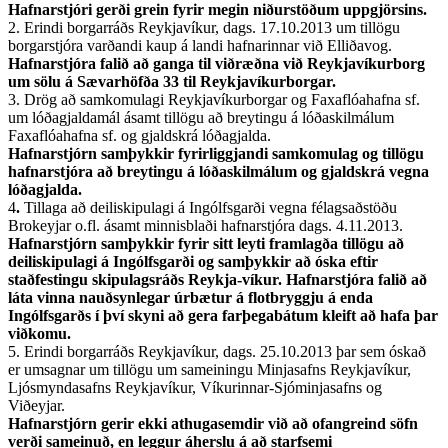
Hafnarstjóri gerði grein fyrir megin niðurstöðum uppgjörsins.
2. Erindi borgarráðs Reykjavíkur, dags. 17.10.2013 um tillögu
borgarstjóra varðandi kaup á landi hafnarinnar við Elliðavog.
Hafnarstjóra falið að ganga til viðræðna við Reykjavíkurborg
um sölu á Sævarhöfða 33 til Reykjavíkurborgar.
3. Drög að samkomulagi Reykjavíkurborgar og Faxaflóahafna sf.
um lóðagjaldamál ásamt tillögu að breytingu á lóðaskilmálum
Faxaflóahafna sf. og gjaldskrá lóðagjalda.
Hafnarstjórn samþykkir fyrirliggjandi samkomulag og tillögu
hafnarstjóra að breytingu á lóðaskilmálum og gjaldskrá vegna
lóðagjalda.
4
.
Tillaga að deiliskipulagi á Ingólfsgarði vegna félagsaðstöðu
Brokeyjar o.fl. ásamt minnisblaði hafnarstjóra dags. 4.11.2013.
Hafnarstjórn samþykkir fyrir sitt leyti framlagða tillögu að
deiliskipulagi á Ingólfsgarði og samþykkir að óska eftir
staðfestingu skipulagsráðs Reykja-víkur. Hafnarstjóra falið að
láta vinna nauðsynlegar úrbætur á flotbryggju á enda
Ingólfsgarðs í því skyni að gera farþegabátum kleift að hafa þar
viðkomu.
5. Erindi borgarráðs Reykjavíkur, dags. 25.10.2013 þar sem óskað
er umsagnar um tillögu um sameiningu Minjasafns Reykjavíkur,
Ljósmyndasafns Reykjavíkur, Víkurinnar-Sjóminjasafns og
Viðeyjar.
Hafnarstjórn gerir ekki athugasemdir við að ofangreind söfn
verði sameinuð, en leggur áherslu á að starfsemi