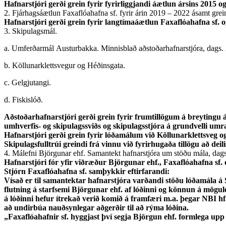
Hafnarstjóri gerði grein fyrir fyrirliggjandi áætlun ársins 2015 
2. Fjárhagsáætlun Faxaflóahafna sf. fyrir árin 2019 – 2022 ásamt grei
Hafnarstjóri gerði grein fyrir langtímaáætlun Faxaflóahafna sf.
3. Skipulagsmál.
a. Umferðarmál Austurbakka. Minnisblað aðstoðarhafnarstjóra, dags. 2.
b. Köllunarklettsvegur og Héðinsgata.
c. Gelgjutangi.
d. Fiskislóð.
Aðstoðarhafnarstjóri gerði grein fyrir frumtillögum á breytin
umhverfis- og skipulagssviðs og skipulagsstjóra á grundvelli u
Hafnarstjóri gerði grein fyrir lóðamálum við Köllunarklettsveg 
Skipulagsfulltrúi greindi frá vinnu við fyrirhugaða tillögu að deili
4. Málefni Björgunar ehf. Samantekt hafnarstjóra um stöðu mála, dag
Hafnarstjóri fór yfir viðræður Björgunar ehf., Faxaflóahafna sf
Stjórn Faxaflóahafna sf. samþykkir eftirfarandi:
Vísað er til samantektar hafnarstjóra varðandi stöðu lóðamála á
flutning á starfsemi Björgunar ehf. af lóðinni og könnun á mögu
á lóðinni hefur ítrekað verið komið á framfæri m.a. þegar NBI 
að undirbúa nauðsynlegar aðgerðir til að rýma lóðina.
„Faxaflóahafnir sf. hyggjast því segja Björgun ehf. formlega up