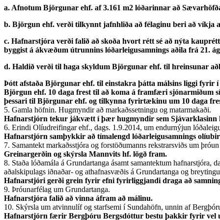
a. Afnotum Björgunar ehf. af 3.161 m2 lóðarinnar að Sævarhöfða 3
b. Björgun ehf. verði tilkynnt jafnhliða að félaginu beri að víkja
c. Hafnarstjóra verði falið að skoða hvort rétt sé að nýta kau
byggist á ákvæðum útrunnins lóðarleigusamnings aðila frá 21. ág
d. Haldið verði til haga skyldum Björgunar ehf. til hreinsunar að
Þótt afstaða Björgunar ehf. til einstakra þátta málsins liggi fyri
Björgun ehf. 10 daga frest til að koma á framfæri sjónarmiðum 
þessari til Björgunar ehf. og tilkynna fyrirtækinu um 10 daga fre
5. Gamla höfnin. Hugmyndir að markaðssetningu og matarmakaði.
Hafnarstjórn tekur jákvætt í þær hugmyndir sem Sjávarklasinn he
6. Erindi Olíudreifingar ehf., dags. 1.9.2014, um endurnýjun lóðalei
Hafnarstjórn samþykkir að tímalengd lóðarleigusamnings olíubirgð
7. Samantekt markaðsstjóra og forstöðumanns rekstrarsviðs um þróun 
Greinargerðin og skýrsla Mannvits hf. lögð fram.
8. Staða lóðamála á Grundartanga ásamt samantektum hafnarstjóra, 
aðalskipulags iðnaðar- og athafnasvæðis á Grundartanga og breytingu 
Hafnarstjóri gerði grein fyrir efni fyrirliggjandi draga að samnin
9. Þróunarfélag um Grundartanga.
Hafnarstjóra falið að vinna áfram að málinu.
10. Skýrsla um atvinnulíf og starfsemi í Sundahöfn, unnin af Bergþór
Hafnarstjórn færir Bergþóru Bergsdóttur bestu þakkir fyrir vel 