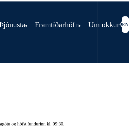
Þjónusta
Framtíðarhöfn
Um okkur
EN
agötu og hófst fundurinn kl. 09:30.