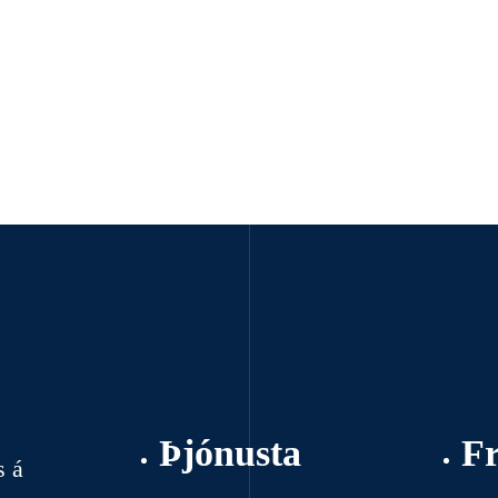
Þjónusta
F
s á