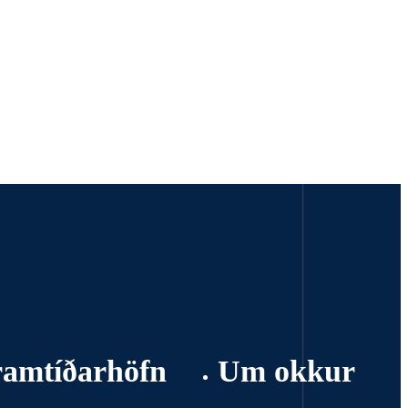
ramtíðarhöfn
Um okkur