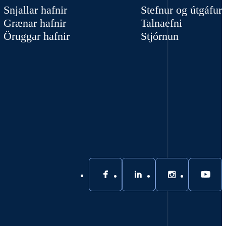
Snjallar hafnir
Stefnur og útgáfur
Grænar hafnir
Talnaefni
Öruggar hafnir
Stjórnun