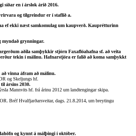
 síðar en í árslok árið 2016.
rvara og tilgreindur er í staflið a.
manna ef ekki næst samkomulag um kaupverð. Kauprétturinn
ó og myndað grynningar.
ndargerðum aðila samþykkir stjórn Faxaflóahafna sf. að veita
erður tekin í málinu. Hafnarstjóra er falið að koma samþykkt
a að vinna áfram að málinu.
ODR og Skeljungs hf.
il ársins 2030.
rsla Mannvits hf. frá árinu 2012 um landtengingar skipa.
R. Bréf Hvalfjarðarsveitar, dags. 21.8.2014, um breytingu
ahöfn og kynnt á málþingi í október.