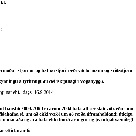
kt.
 )
maður stjórnar og hafnarstjóri ræði við formann og sviðsstjóra
kynningu á fyrirhuguðu deiliskipulagi í Vogabyggð.
gunar ehf., dags. 16.9.2014.
 haustið 2009. Allt frá árinu 2004 hafa átt sér stað viðræður um
flóahafna sf. um að ekki verði um að ræða áframhaldandi útleigu
ustu mánaða og ára hafa ekki borið árangur og því óhjákvæmilegt
ar eftirfarandi: