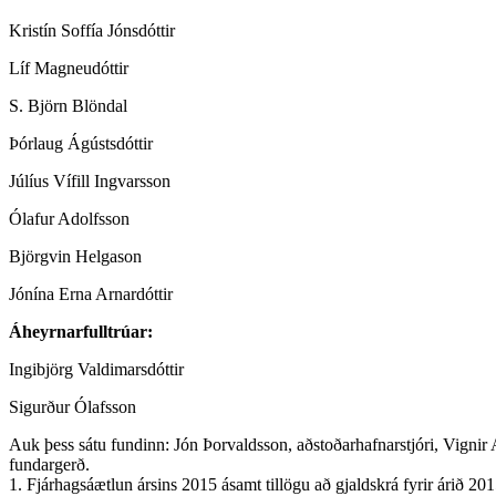
Kristín Soffía Jónsdóttir
Líf Magneudóttir
S. Björn Blöndal
Þórlaug Ágústsdóttir
Júlíus Vífill Ingvarsson
Ólafur Adolfsson
Björgvin Helgason
Jónína Erna Arnardóttir
Áheyrnarfulltrúar:
Ingibjörg Valdimarsdóttir
Sigurður Ólafsson
Auk þess sátu fundinn: Jón Þorvaldsson, aðstoðarhafnarstjóri, Vignir A
fundargerð.
1. Fjárhagsáætlun ársins 2015 ásamt tillögu að gjaldskrá fyrir árið 201