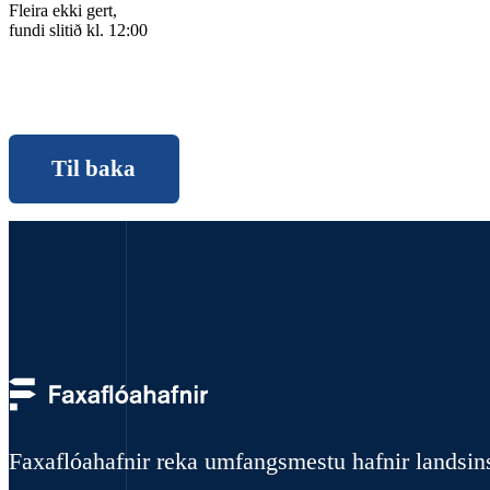
Fleira ekki gert,
fundi slitið kl. 12:00
Til baka
Faxaflóahafnir reka umfangsmestu hafnir landsin