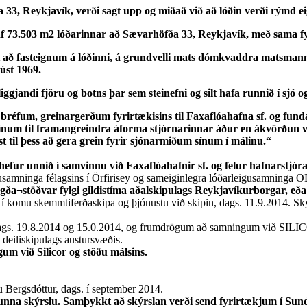
3, Reykjavík, verði sagt upp og miðað við að lóðin verði rýmd eigi
 af 73.503 m2 lóðarinnar að Sævarhöfða 33, Reykjavík, með sama fyri
prétt að fasteignum á lóðinni, á grundvelli mats dómkvaddra mats
úst 1969.
liggjandi fjöru og botns þar sem steinefni og silt hafa runnið í sj
r í bréfum, greinargerðum fyrirtækisins til Faxaflóahafna sf. og fu
sínum til framangreindra áforma stjórnarinnar áður en ákvörðun v
st til þess að gera grein fyrir sjónarmiðum sínum í málinu.“
fur unnið í samvinnu við Faxaflóahafnir sf. og felur hafnarstjór
gusamninga félagsins í Örfirisey og sameiginlegra lóðarleigusamninga 
a¬stöðvar fylgi gildistíma aðalskipulags Reykjavíkurborgar, eða t
í komu skemmtiferðaskipa og þjónustu við skipin, dags. 11.9.2014. Ský
dags. 19.8.2014 og 15.0.2014, og frumdrögum að samningum við SILICO
deiliskipulags austursvæðis.
gum við Silicor og stöðu málsins.
u Bergsdóttur, dags. í september 2014.
unna skýrslu. Samþykkt að skýrslan verði send fyrirtækjum í Sund