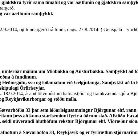
og gjaldskrá fyrir sama tímabil og var áætlunin og gjaldskrá samþyk
nargerð.
 og var áætlunin samþykkt.
9.2014, og fundargerð frá fundi, dags. 27.8.2014. ( Geirsgata – yfirlit
gu á umferðar-málum um Miðbakka og Austurbakka. Samþykkt að for
mræðna á fundinum.
og Héðinsgötu, svo og lóðamálum við Gelgjutanga. Samþykkt að fá 
skipulagi Örfiriseyjar.
s. 18.9.2014, ásamt tölvupóstum hafnarstjóra og framkvæmdastjóra Björ
. og Reykjavíkurborgar og stöðu mála.
 Sævarhöfða 33 þar sem lóðarleigusamningur Björgunar ehf. rann út
leikum þess að koma starfseminni fyrir á öðrum stað. Afstöðu Faxa
hf. seldi núverandi hluthöfum rekstur Björgunar ehf. Viðræður síð
p afnotum á Sævarhöfða 33, Reykjavík og er fyrirætlun stjórnarinn