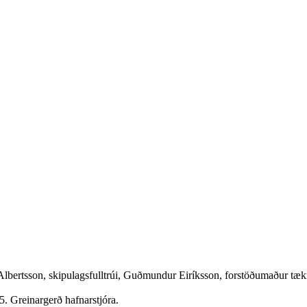
lbertsson, skipulagsfulltrúi, Guðmundur Eiríksson, forstöðumaður tæknid
5. Greinargerð hafnarstjóra.