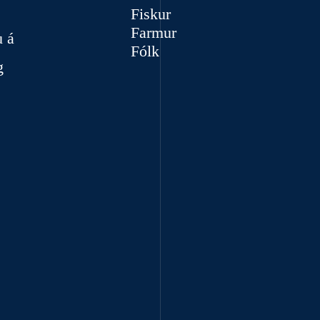
Fiskur
Farmur
u á
Fólk
g