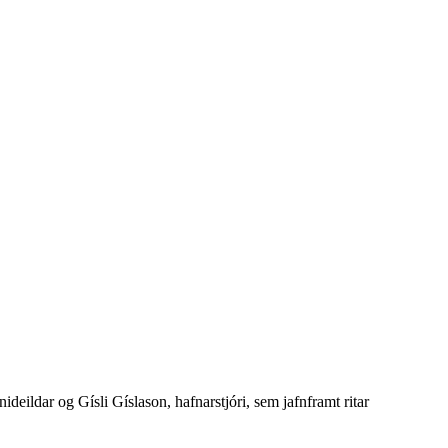
eildar og Gísli Gíslason, hafnarstjóri, sem jafnframt ritar