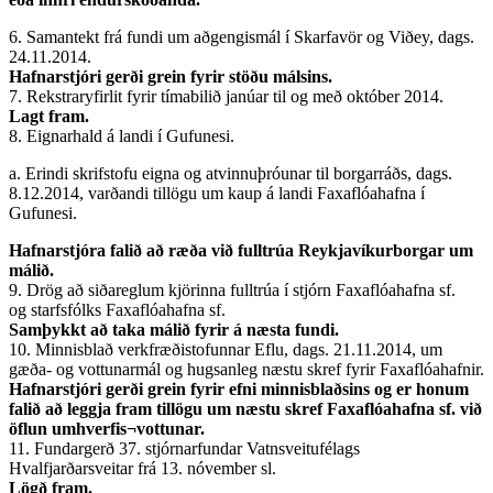
6. Samantekt frá fundi um aðgengismál í Skarfavör og Viðey, dags.
24.11.2014.
Hafnarstjóri gerði grein fyrir stöðu málsins.
7. Rekstraryfirlit fyrir tímabilið janúar til og með október 2014.
Lagt fram.
8. Eignarhald á landi í Gufunesi.
a. Erindi skrifstofu eigna og atvinnuþróunar til borgarráðs, dags.
8.12.2014, varðandi tillögu um kaup á landi Faxaflóahafna í
Gufunesi.
Hafnarstjóra falið að ræða við fulltrúa Reykjavíkurborgar um
málið.
9. Drög að siðareglum kjörinna fulltrúa í stjórn Faxaflóahafna sf.
og starfsfólks Faxaflóahafna sf.
Samþykkt að taka málið fyrir á næsta fundi.
10. Minnisblað verkfræðistofunnar Eflu, dags. 21.11.2014, um
gæða- og vottunarmál og hugsanleg næstu skref fyrir Faxaflóahafnir.
Hafnarstjóri gerði grein fyrir efni minnisblaðsins og er honum
falið að leggja fram tillögu um næstu skref Faxaflóahafna sf. við
öflun umhverfis¬vottunar.
11. Fundargerð 37. stjórnarfundar Vatnsveitufélags
Hvalfjarðarsveitar frá 13. nóvember sl.
Lögð fram.