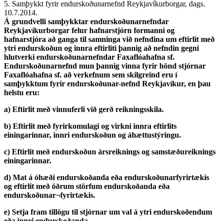
5. Samþykkt fyrir endurskoðunarnefnd Reykjavíkurborgar, dags.
10.7.2014.
Á grundvelli samþykktar endurskoðunarnefndar
Reykjavíkurborgar felur hafnarstjórn formanni og
hafnarstjóra að ganga til samninga við nefndina um eftirlit með
ytri endurskoðun og innra eftirliti þannig að nefndin gegni
hlutverki endurskoðunarnefndar Faxaflóahafna sf.
Endurskoðunarnefnd mun þannig vinna fyrir hönd stjórnar
Faxaflóahafna sf. að verkefnum sem skilgreind eru í
samþykktum fyrir endurskoðunar-nefnd Reykjavíkur, en þau
helstu eru:
a) Eftirlit með vinnuferli við gerð reikningsskila.
b) Eftirlit með fyrirkomulagi og virkni innra eftirlits
einingarinnar, innri endurskoðun og áhættustýringu.
c) Eftirlit með endurskoðun ársreiknings og samstæðureiknings
einingarinnar.
d) Mat á óhæði endurskoðanda eða endurskoðunarfyrirtækis
og eftirlit með öðrum störfum endurskoðanda eða
endurskoðunar¬fyrirtækis.
e) Setja fram tillögu til stjórnar um val á ytri endurskoðendum
eða innri endurskoðanda.