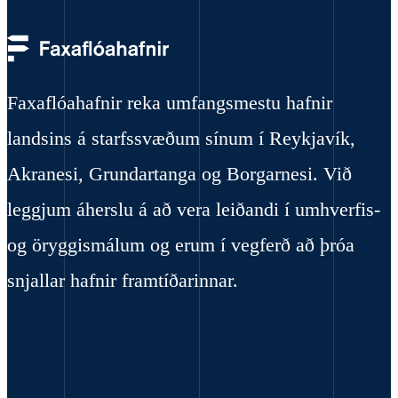
Faxaflóahafnir reka umfangsmestu hafnir
landsins á starfssvæðum sínum í Reykjavík,
Akranesi, Grundartanga og Borgarnesi. Við
leggjum áherslu á að vera leiðandi í umhverfis-
og öryggismálum og erum í vegferð að þróa
snjallar hafnir framtíðarinnar.