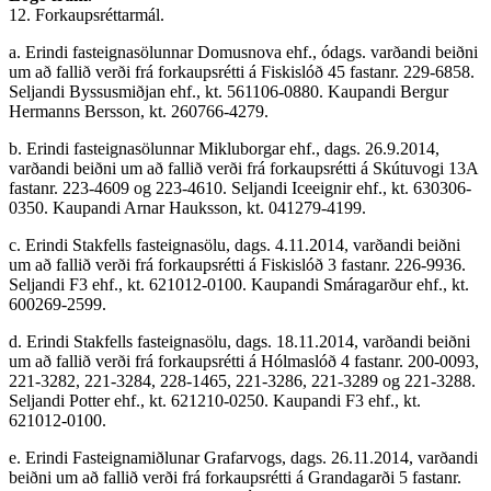
12. Forkaupsréttarmál.
a. Erindi fasteignasölunnar Domusnova ehf., ódags. varðandi beiðni
um að fallið verði frá forkaupsrétti á Fiskislóð 45 fastanr. 229-6858.
Seljandi Byssusmiðjan ehf., kt. 561106-0880. Kaupandi Bergur
Hermanns Bersson, kt. 260766-4279.
b. Erindi fasteignasölunnar Mikluborgar ehf., dags. 26.9.2014,
varðandi beiðni um að fallið verði frá forkaupsrétti á Skútuvogi 13A
fastanr. 223-4609 og 223-4610. Seljandi Iceeignir ehf., kt. 630306-
0350. Kaupandi Arnar Hauksson, kt. 041279-4199.
c. Erindi Stakfells fasteignasölu, dags. 4.11.2014, varðandi beiðni
um að fallið verði frá forkaupsrétti á Fiskislóð 3 fastanr. 226-9936.
Seljandi F3 ehf., kt. 621012-0100. Kaupandi Smáragarður ehf., kt.
600269-2599.
d. Erindi Stakfells fasteignasölu, dags. 18.11.2014, varðandi beiðni
um að fallið verði frá forkaupsrétti á Hólmaslóð 4 fastanr. 200-0093,
221-3282, 221-3284, 228-1465, 221-3286, 221-3289 og 221-3288.
Seljandi Potter ehf., kt. 621210-0250. Kaupandi F3 ehf., kt.
621012-0100.
e. Erindi Fasteignamiðlunar Grafarvogs, dags. 26.11.2014, varðandi
beiðni um að fallið verði frá forkaupsrétti á Grandagarði 5 fastanr.