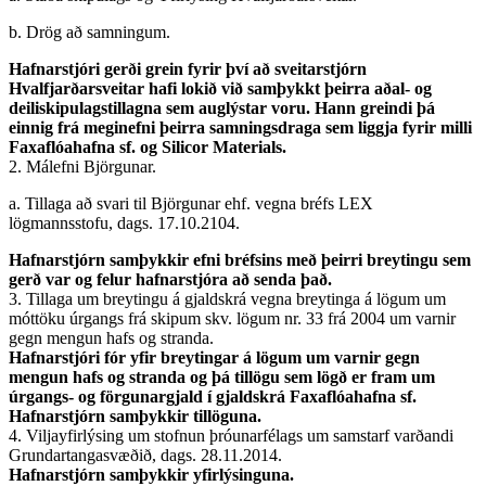
b. Drög að samningum.
Hafnarstjóri gerði grein fyrir því að sveitarstjórn
Hvalfjarðarsveitar hafi lokið við samþykkt þeirra aðal- og
deiliskipulagstillagna sem auglýstar voru. Hann greindi þá
einnig frá meginefni þeirra samningsdraga sem liggja fyrir milli
Faxaflóahafna sf. og Silicor Materials.
2. Málefni Björgunar.
a. Tillaga að svari til Björgunar ehf. vegna bréfs LEX
lögmannsstofu, dags. 17.10.2104.
Hafnarstjórn samþykkir efni bréfsins með þeirri breytingu sem
gerð var og felur hafnarstjóra að senda það.
3. Tillaga um breytingu á gjaldskrá vegna breytinga á lögum um
móttöku úrgangs frá skipum skv. lögum nr. 33 frá 2004 um varnir
gegn mengun hafs og stranda.
Hafnarstjóri fór yfir breytingar á lögum um varnir gegn
mengun hafs og stranda og þá tillögu sem lögð er fram um
úrgangs- og förgunargjald í gjaldskrá Faxaflóahafna sf.
Hafnarstjórn samþykkir tillöguna.
4. Viljayfirlýsing um stofnun þróunarfélags um samstarf varðandi
Grundartangasvæðið, dags. 28.11.2014.
Hafnarstjórn samþykkir yfirlýsinguna.