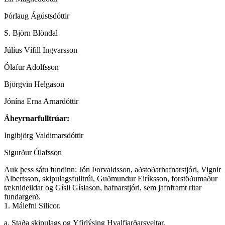
Þórlaug Ágústsdóttir
S. Björn Blöndal
Júlíus Vífill Ingvarsson
Ólafur Adolfsson
Björgvin Helgason
Jónína Erna Arnardóttir
Áheyrnarfulltrúar:
Ingibjörg Valdimarsdóttir
Sigurður Ólafsson
Auk þess sátu fundinn: Jón Þorvaldsson, aðstoðarhafnarstjóri, Vignir
Albertsson, skipulagsfulltrúi, Guðmundur Eiríksson, forstöðumaður
tæknideildar og Gísli Gíslason, hafnarstjóri, sem jafnframt ritar
fundargerð.
1. Málefni Silicor.
a. Staða skipulags og Yfirlýsing Hvalfjarðarsveitar.