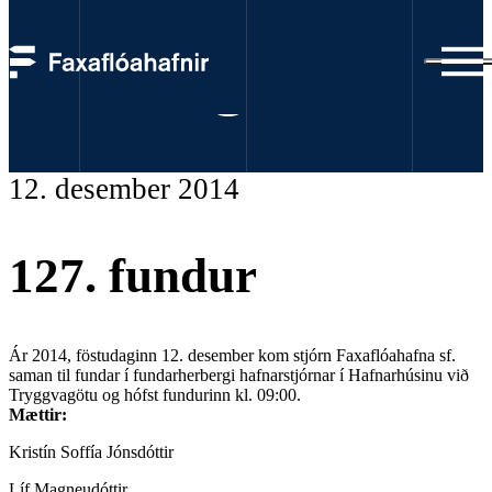
Fundargerðir
12. desember 2014
127. fundur
Ár 2014, föstudaginn 12. desember kom stjórn Faxaflóahafna sf.
saman til fundar í fundarherbergi hafnarstjórnar í Hafnarhúsinu við
Tryggvagötu og hófst fundurinn kl. 09:00.
Mættir:
Kristín Soffía Jónsdóttir
Líf Magneudóttir