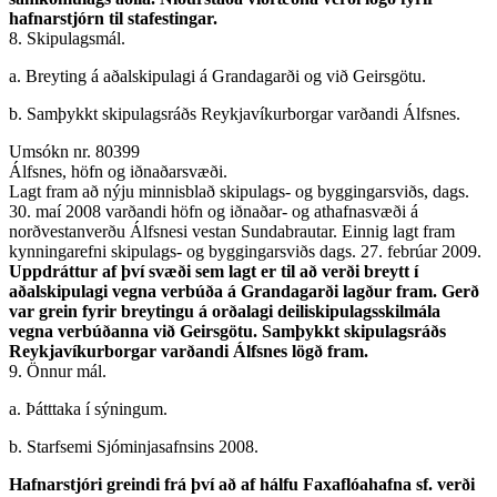
hafnarstjórn til stafestingar.
8. Skipulagsmál.
a. Breyting á aðalskipulagi á Grandagarði og við Geirsgötu.
b. Samþykkt skipulagsráðs Reykjavíkurborgar varðandi Álfsnes.
Umsókn nr. 80399
Álfsnes, höfn og iðnaðarsvæði.
Lagt fram að nýju minnisblað skipulags- og byggingarsviðs, dags.
30. maí 2008 varðandi höfn og iðnaðar- og athafnasvæði á
norðvestanverðu Álfsnesi vestan Sundabrautar. Einnig lagt fram
kynningarefni skipulags- og byggingarsviðs dags. 27. febrúar 2009.
Uppdráttur af því svæði sem lagt er til að verði breytt í
aðalskipulagi vegna verbúða á Grandagarði lagður fram. Gerð
var grein fyrir breytingu á orðalagi deiliskipulagsskilmála
vegna verbúðanna við Geirsgötu. Samþykkt skipulagsráðs
Reykjavíkurborgar varðandi Álfsnes lögð fram.
9. Önnur mál.
a. Þátttaka í sýningum.
b. Starfsemi Sjóminjasafnsins 2008.
Hafnarstjóri greindi frá því að af hálfu Faxaflóahafna sf. verði