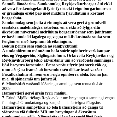
Samtök iðnaðarins. Samkomulag Reykjavíkurborgar átti ekki
að vera fordæmisgefandi fyrir fyrirtæki í eigu borgarinnar en
er greinilega orðið það með miklum fjárútlátum á kostnað
borgarbúa.
Samkomulag sem þetta á einungis að vera gert á grundvelli
sérstakra málefnalegra ástæðna, en á ekki að fylgja eftir
ákvörðun núverandi meirihluta borgarstjórnar sem jafnframt
er bæði umdeild lagalega og vegna mikils kostnaðarauka sem
fenginn er með hæpnum útreikningum.
Bókun þeirra sem standa að samþykktinni:
Á undanförnum mánuðum hafa stórir opinberir verkkaupar
eins og Vegagerðin, Siglingastofnun, Orkuveita Reykjavíkur og
Reykjavíkurborg tekið ákvarðanir um að verðbæta samninga í
ljósi breyttra forsendna. Færa verður fyrir því sterk rök og
unnt að sýna fram á að forsendur séu ólíkar hvað varðar
Faxaflóahafnir sf., sem eru í eigu opinberra aðila. Koma þar
m.a. til sjónarmið um jafnræði.
6. Minnisblað varðandi lóðarleigusamninga sem renna út á árinu
2009.
Hafnarstjóri gerði grein fyrir málinu.
7. Erindi Mjólkurfélags Reykjavíkur um breytingu á samningi vegna
flutnings á Grundartanga og kaup á hluta fasteigna félagsins.
Hafnarstjórn samþykkir að fela hafnarstjóra að ganga til
viðræðna við fulltrúa MR um breytingar á ákvæðum
samkomulags aðila. Niðurstaða viðræðna verði lögð fyrir