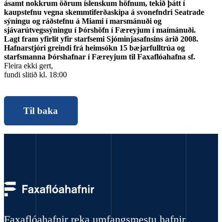
ásamt nokkrum öðrum íslenskum höfnum, tekið þátt í
kaupstefnu vegna skemmtiferðaskipa á svonefndri Seatrade
sýningu og ráðstefnu á Miami í marsmánuði og
sjávarútvegssýningu í Þórshöfn í Færeyjum í maímánuði.
Lagt fram yfirlit yfir starfsemi Sjóminjasafnsins árið 2008.
Hafnarstjóri greindi frá heimsókn 15 bæjarfulltrúa og
starfsmanna Þórshafnar í Færeyjum til Faxaflóahafna sf.
Fleira ekki gert,
fundi slitið kl. 18:00
Til baka
Faxaflóahafnir reka umfangsmestu hafnir