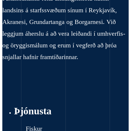
landsins á starfssvæðum sínum í Reykjavík,
Akranesi, Grundartanga og Borgarnesi. Við
leggjum áherslu á að vera leiðandi í umhverfis-
og öryggismálum og erum í vegferð að þróa
snjallar hafnir framtíðarinnar.
Þjónusta
Fiskur