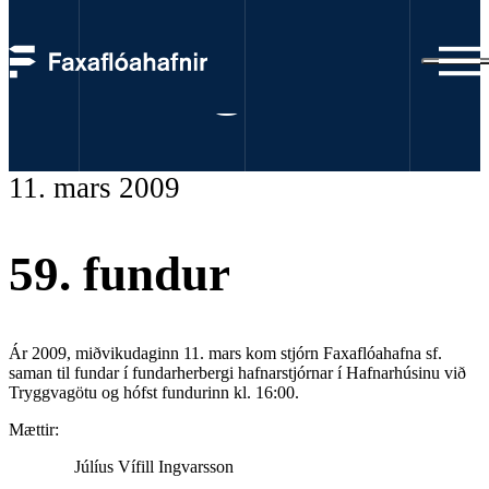
Fundargerðir
11. mars 2009
59. fundur
Ár 2009, miðvikudaginn 11. mars kom stjórn Faxaflóahafna sf.
saman til fundar í fundarherbergi hafnarstjórnar í Hafnarhúsinu við
Tryggvagötu og hófst fundurinn kl. 16:00.
Mættir:
Júlíus Vífill Ingvarsson