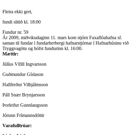
Fleira ekki gert,
fundi slitið kl. 18:00
Fundur nr. 59
Ár 2009, miðvikudaginn 11. mars kom stjórn Faxaflóahafna sf.
saman til fundar í fundarherbergi hafnarstjórnar í Hafnarhúsinu við
Tryggvagötu og hófst fundurinn kl. 16:00.
Mættir:
Júlíus Vífill Ingvarsson
Guðmundur Gíslason
Hallfreður Vilhjálmsson
Páll Snær Brynjarsson
Þorleifur Gunnlaugsson
Jórunn Frímannsdóttir
Varafulltrúar: