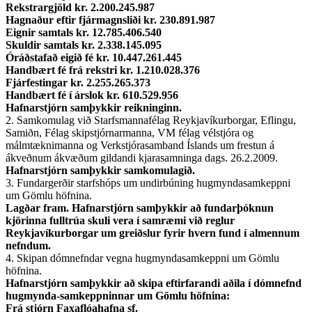
Rekstrargjöld kr. 2.200.245.987
Hagnaður eftir fjármagnsliði kr. 230.891.987
Eignir samtals kr. 12.785.406.540
Skuldir samtals kr. 2.338.145.095
Óráðstafað eigið fé kr. 10.447.261.445
Handbært fé frá rekstri kr. 1.210.028.376
Fjárfestingar kr. 2.255.265.373
Handbært fé í árslok kr. 610.529.956
Hafnarstjórn samþykkir reikninginn.
2. Samkomulag við Starfsmannafélag Reykjavíkurborgar, Eflingu,
Samiðn, Félag skipstjórnarmanna, VM félag vélstjóra og
málmtæknimanna og Verkstjórasamband Íslands um frestun á
ákveðnum ákvæðum gildandi kjarasamninga dags. 26.2.2009.
Hafnarstjórn samþykkir samkomulagið.
3. Fundargerðir starfshóps um undirbúning hugmyndasamkeppni
um Gömlu höfnina.
Lagðar fram. Hafnarstjórn samþykkir að fundarþóknun
kjörinna fulltrúa skuli vera í samræmi við reglur
Reykjavíkurborgar um greiðslur fyrir hvern fund í almennum
nefndum.
4. Skipan dómnefndar vegna hugmyndasamkeppni um Gömlu
höfnina.
Hafnarstjórn samþykkir að skipa eftirfarandi aðila í dómnefnd
hugmynda-samkeppninnar um Gömlu höfnina:
Frá stjórn Faxaflóahafna sf.