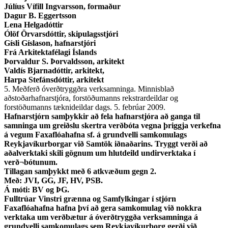
Júlíus Vífill Ingvarsson, formaður
Dagur B. Eggertsson
Lena Helgadóttir
Ólöf Örvarsdóttir, skipulagsstjóri
Gísli Gíslason, hafnarstjóri
Frá Arkitektafélagi Íslands
Þorvaldur S. Þorvaldsson, arkitekt
Valdís Bjarnadóttir, arkitekt,
Harpa Stefánsdóttir, arkitekt
5. Meðferð óverðtryggðra verksamninga. Minnisblað
aðstoðarhafnarstjóra, forstöðumanns rekstrardeildar og
forstöðumanns tæknideildar dags. 5. febrúar 2009.
Hafnarstjórn samþykkir að fela hafnarstjóra að ganga til
samninga um greiðslu skertra verðbóta vegna þriggja verkefna
á vegum Faxaflóahafna sf. á grundvelli samkomulags
Reykjavíkurborgar við Samtök iðnaðarins. Tryggt verði að
aðalverktaki skili gögnum um hlutdeild undirverktaka í
verð¬bótunum.
Tillagan samþykkt með 6 atkvæðum gegn 2.
Með: JVI, GG, JF, HV, PSB.
Á móti: BV og ÞG.
Fulltrúar Vinstri grænna og Samfylkingar í stjórn
Faxaflóahafna hafna því að gera samkomulag við nokkra
verktaka um verðbætur á óverðtryggða verksamninga á
grundvelli samkomulags sem Reykjavíkurborg gerði við