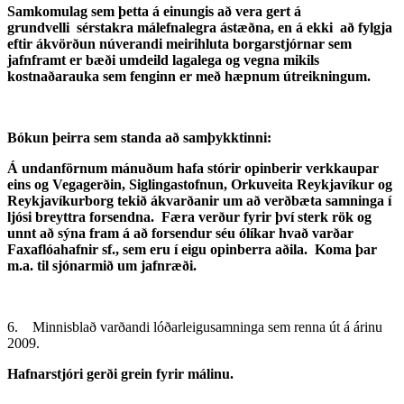
Samkomulag sem þetta á einungis að vera gert á
grundvelli sérstakra málefnalegra ástæðna, en á ekki að fylgja
eftir ákvörðun núverandi meirihluta borgarstjórnar sem
jafnframt er bæði umdeild lagalega og vegna mikils
kostnaðarauka sem fenginn er með hæpnum útreikningum.
Bókun þeirra sem standa að samþykktinni:
Á undanförnum mánuðum hafa stórir opinberir verkkaupar
eins og Vegagerðin, Siglingastofnun, Orkuveita Reykjavíkur og
Reykjavíkurborg tekið ákvarðanir um að verðbæta samninga í
ljósi breyttra forsendna. Færa verður fyrir því sterk rök og
unnt að sýna fram á að forsendur séu ólíkar hvað varðar
Faxaflóahafnir sf., sem eru í eigu opinberra aðila. Koma þar
m.a. til sjónarmið um jafnræði.
6. Minnisblað varðandi lóðarleigusamninga sem renna út á árinu
2009.
Hafnarstjóri gerði grein fyrir málinu.