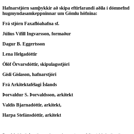
Hafnarstjórn samþykkir að skipa eftirfarandi aðila í dómnefnd
hugmyndasamkeppninnar um Gömlu höfnina:
Frá stjórn Faxaflóahafna sf.
Júlíus Vífill Ingvarsson, formaður
Dagur B. Eggertsson
Lena Helgadóttir
Ólöf Örvarsdóttir, skipulagsstjóri
Gísli Gíslason, hafnarstjóri
Frá Arkitektafélagi Íslands
Þorvaldur S. Þorvaldsson, arkitekt
Valdís Bjarnadóttir, arkitekt,
Harpa Stefánsdóttir, arkitekt