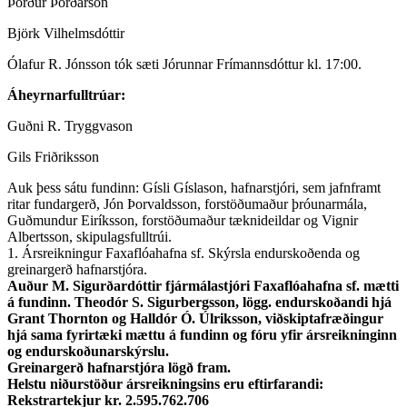
Þórður Þórðarson
Björk Vilhelmsdóttir
Ólafur R. Jónsson tók sæti Jórunnar Frímannsdóttur kl. 17:00.
Áheyrnarfulltrúar:
Guðni R. Tryggvason
Gils Friðriksson
Auk þess sátu fundinn: Gísli Gíslason, hafnarstjóri, sem jafnframt
ritar fundargerð, Jón Þorvaldsson, forstöðumaður þróunarmála,
Guðmundur Eiríksson, forstöðumaður tæknideildar og Vignir
Albertsson, skipulagsfulltrúi.
1. Ársreikningur Faxaflóahafna sf. Skýrsla endurskoðenda og
greinargerð hafnarstjóra.
Auður M. Sigurðardóttir fjármálastjóri Faxaflóahafna sf. mætti
á fundinn. Theodór S. Sigurbergsson, lögg. endurskoðandi hjá
Grant Thornton og Halldór Ó. Úlriksson, viðskiptafræðingur
hjá sama fyrirtæki mættu á fundinn og fóru yfir ársreikninginn
og endurskoðunarskýrslu.
Greinargerð hafnarstjóra lögð fram.
Helstu niðurstöður ársreikningsins eru eftirfarandi:
Rekstrartekjur kr. 2.595.762.706