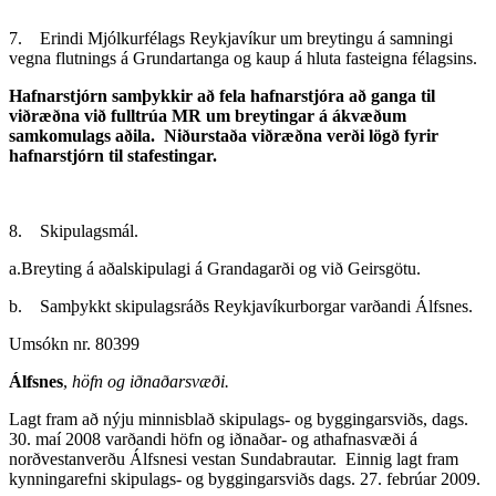
7. Erindi Mjólkurfélags Reykjavíkur um breytingu á samningi
vegna flutnings á Grundartanga og kaup á hluta fasteigna félagsins.
Hafnarstjórn samþykkir að fela hafnarstjóra að ganga til
viðræðna við fulltrúa MR um breytingar á ákvæðum
samkomulags aðila. Niðurstaða viðræðna verði lögð fyrir
hafnarstjórn til stafestingar.
8. Skipulagsmál.
a.Breyting á aðalskipulagi á Grandagarði og við Geirsgötu.
b. Samþykkt skipulagsráðs Reykjavíkurborgar varðandi Álfsnes.
Umsókn nr. 80399
Álfsnes
,
höfn og iðnaðarsvæði.
Lagt fram að nýju minnisblað skipulags- og byggingarsviðs, dags.
30. maí 2008 varðandi höfn og iðnaðar- og athafnasvæði á
norðvestanverðu Álfsnesi vestan Sundabrautar. Einnig lagt fram
kynningarefni skipulags- og byggingarsviðs dags. 27. febrúar 2009.