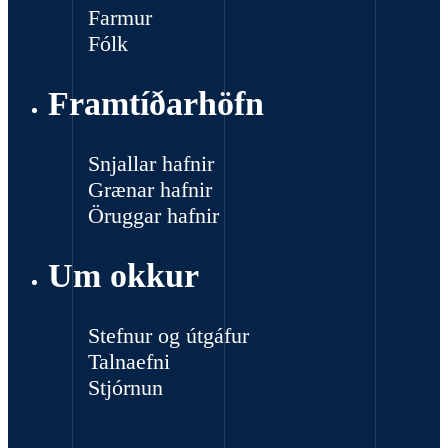
Farmur
Fólk
Framtíðarhöfn
Snjallar hafnir
Grænar hafnir
Öruggar hafnir
Um okkur
Stefnur og útgáfur
Talnaefni
Stjórnun