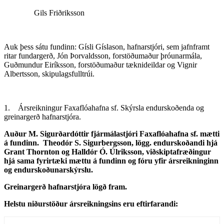
Gils Friðriksson
Auk þess sátu fundinn: Gísli Gíslason, hafnarstjóri, sem jafnframt
ritar fundargerð, Jón Þorvaldsson, forstöðumaður þróunarmála,
Guðmundur Eiríksson, forstöðumaður tæknideildar og Vignir
Albertsson, skipulagsfulltrúi.
1. Ársreikningur Faxaflóahafna sf. Skýrsla endurskoðenda og
greinargerð hafnarstjóra.
Auður M. Sigurðardóttir fjármálastjóri Faxaflóahafna sf. mætti
á fundinn. Theodór S. Sigurbergsson, lögg. endurskoðandi hjá
Grant Thornton og Halldór Ó. Úlriksson, viðskiptafræðingur
hjá sama fyrirtæki mættu á fundinn og fóru yfir ársreikninginn
og endurskoðunarskýrslu.
Greinargerð hafnarstjóra lögð fram.
Helstu niðurstöður ársreikningsins eru eftirfarandi: