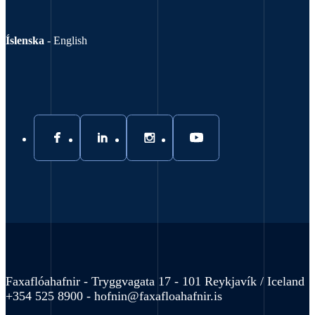
Íslenska
-
English
Faxaflóahafnir - Tryggvagata 17 - 101 Reykjavík / Iceland
+354 525 8900 -
hofnin@faxafloahafnir.is