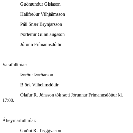
Guðmundur Gíslason
Hallfreður Vilhjálmsson
Páll Snær Brynjarsson
Þorleifur Gunnlaugsson
Jórunn Frímannsdóttir
Varafulltrúar:
Þórður Þórðarson
Björk Vilhelmsdóttir
Ólafur R. Jónsson tók sæti Jórunnar Frímannsdóttur kl.
17:00.
Áheyrnarfulltrúar:
Guðni R. Tryggvason