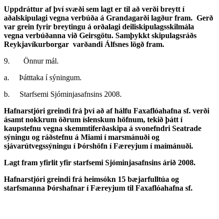
Uppdráttur af því svæði sem lagt er til að verði breytt í
aðalskipulagi vegna verbúða á Grandagarði lagður fram. Gerð
var grein fyrir breytingu á orðalagi deiliskipulagsskilmála
vegna verbúðanna við Geirsgötu. Samþykkt skipulagsráðs
Reykjavíkurborgar varðandi Álfsnes lögð fram.
9. Önnur mál.
a. Þátttaka í sýningum.
b. Starfsemi Sjóminjasafnsins 2008.
Hafnarstjóri greindi frá því að af hálfu Faxaflóahafna sf. verði
ásamt nokkrum öðrum íslenskum höfnum, tekið þátt í
kaupstefnu vegna skemmtiferðaskipa á svonefndri Seatrade
sýningu og ráðstefnu á Miami í marsmánuði og
sjávarútvegssýningu í Þórshöfn í Færeyjum í maímánuði.
Lagt fram yfirlit yfir starfsemi Sjóminjasafnsins árið 2008.
Hafnarstjóri greindi frá heimsókn 15 bæjarfulltúa og
starfsmanna Þórshafnar í Færeyjum til Faxaflóahafna sf.