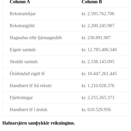
Column A
Column B
Rekstrartekjur
kr. 2.595.762.706
Rekstrargjöld
kr. 2.200.245.987
Hagnaður eftir fjármagnsliði
kr. 230.891.987
Eignir samtals
kr. 12.785.406.540
Skuldir samtals
kr. 2.338.145.095
Óráðstafað eigið fé
kr. 10.447.261.445
Handbært fé frá rekstri
kr. 1.210.028.376
Fjárfestingar
kr. 2.255.265.373
Handbært fé í árslok
kr. 610.529.956
Hafnarsjórn samþykkir reikninginn.