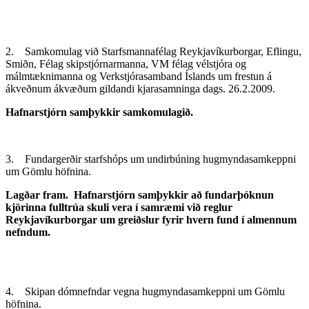
2. Samkomulag við Starfsmannafélag Reykjavíkurborgar, Eflingu,
Smiðn, Félag skipstjórnarmanna, VM félag vélstjóra og
málmtæknimanna og Verkstjórasamband Íslands um frestun á
ákveðnum ákvæðum gildandi kjarasamninga dags. 26.2.2009.
Hafnarstjórn samþykkir samkomulagið.
3. Fundargerðir starfshóps um undirbúning hugmyndasamkeppni
um Gömlu höfnina.
Lagðar fram. Hafnarstjórn samþykkir að fundarþóknun
kjörinna fulltrúa skuli vera í samræmi við reglur
Reykjavíkurborgar um greiðslur fyrir hvern fund í almennum
nefndum.
4. Skipan dómnefndar vegna hugmyndasamkeppni um Gömlu
höfnina.