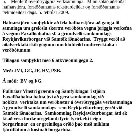
5. Meðferð óverðtryggðra verksamninga. Minnisblað aðstoðar
hafnarstjóra, forstöðumanns rekstrardeildar og forstöðumanns
tæknideildar dags. 5. febrúar 2009.
Hafnarstjórn samþykkir að fela hafnarstjóra að ganga til
samninga um greiðslu skertra verðbóta vegna þriggja verkefna
á vegum Faxaflóahafna sf. á grundvelli samkomulags
Reykjavíkurborgar við Samtök iðnaðarins. Tryggt verði að
aðalverktaki skili gögnum um hlutdeild undirverktaka í
verðbótunum.
Tillagan samþykkt með 6 atkvæðum gegn 2.
Með: JVI, GG, JF, HV, PSB.
Á móti: BV og ÞG.
Fulltrúar Vinstri grænna og Samfylkingar í stjórn
Faxaflóahafna hafna því að gera samkomulag við
nokkra verktaka um verðbætur á óverðtryggða verksamninga
á grundvelli samkomulags sem Reykjavíkurborg gerði við
Samtök iðnaðarins. Samkomulag Reykjavíkurborgar átti ek
ki að vera fordæmisgefandi fyrir fyrirtæki í eigu
borgarinnar en er greinilega orðið það með miklum
fjárútlátum á kostnað borgarbúa.