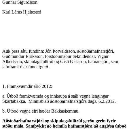
Gunnar Sigurðsson
Karl Lárus Hjaltested
Auk þess sátu fundinn: Jón Þorvaldsson, aðstoðarhafnarstjóri,
Guðmundur Eiríksson, forstöðumaður tæknideildar, Vignir
Albertsson, skipulagsfulltrúi og Gísli Gíslason, hafnarstjóri, sem
jafnframt ritar fundargerð.
1. Framkvæmdir árið 2012:
a. Útboð framkvæmda og innkaupa á stáli vegna lengingar
Skarfabakka. Minnisblað aðstoðarhafnarstjóra dags. 6.2.2012.
b. Útboð vegna efri hæðar Bakkaskemmu.
Aðstoðarhafnarstjóri og skipulagsfulltrúi gerðu grein fyrir
stöðu mála. Samþykkt að heimila hafnarstjóra að auglýsa útboð