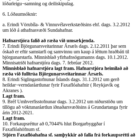
lóðarleigu¬samning og deiliskipulag.
6. Lóðaumsóknir:
a. Erindi Vörubíla- & Vinnuvélaverkstæðisins ehf. dags. 3.2.2012
um lóð á athafnasvæði Sundahafnar.
Hafnarstjóra falið að ræða við umsækjenda.
7. Erindi Björgunarsveitarinnar Ársæls dags. 2.12.2011 þar sem
óskað er eftir samstarfi og samvinnu um kaup á léttum hraðbáti til
björgunarstarfa. Minnisblað yfirhafnsögumanns dags. 10.1.2012.
Minnisatriði hafnarstjóra dags. 7. febrúar 2012.
Minnisblað hafnarstjóra lagt fram. Hafnarstjóra heimilað að
ræða við fulltrúa Björgunarsveitarinnar Ársæls.
8. Erindi Siglingastofnunar Íslands dags. 31.1.2012 um gerð
heildar¬verndaráætlunar fyrir Faxaflóahafnir ( Reykjavík og
Akranes ).
Lagt fram.
9. Bréf Umhverfisstofnunar dags. 3.2.2012 um niðurstöðu um
tillögu að vöktunaráætlun iðnaðarsvæðisins á Grundartanga fyrir
árin 2012-2021.
Lagt fram.
10. Forkaupsréttur að 0,7044% hlut Borgarbyggðar í
Faxaflóahöfnum sf.
Stjórn Faxaflóahafna sf. samþykkir að falla frá forkaupsrétti að