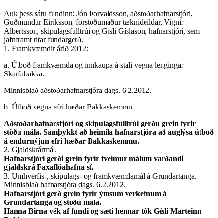
Auk þess sátu fundinn: Jón Þorvaldsson, aðstoðarhafnarstjóri,
Guðmundur Eiríksson, forstöðumaður tæknideildar, Vignir
Albertsson, skipulagsfulltrúi og Gísli Gíslason, hafnarstjóri, sem
jafnframt ritar fundargerð.
1. Framkvæmdir árið 2012:
a. Útboð framkvæmda og innkaupa á stáli vegna lengingar
Skarfabakka.
Minnisblað aðstoðarhafnarstjóra dags. 6.2.2012.
b. Útboð vegna efri hæðar Bakkaskemmu.
Aðstoðarhafnarstjóri og skipulagsfulltrúi gerðu grein fyrir
stöðu mála. Samþykkt að heimila hafnarstjóra að auglýsa útboð
á endurnýjun efri hæðar Bakkaskemmu.
2. Gjaldskrármál.
Hafnarstjóri gerði grein fyrir tveimur málum varðandi
gjaldskrá Faxaflóahafna sf.
3. Umhverfis-, skipulags- og framkvæmdamál á Grundartanga.
Minnisblað hafnarstjóra dags. 6.2.2012.
Hafnarstjóri gerð grein fyrir ýmsum verkefnum á
Grundartanga og stöðu mála.
Hanna Birna vék af fundi og sæti hennar tók Gísli Marteinn