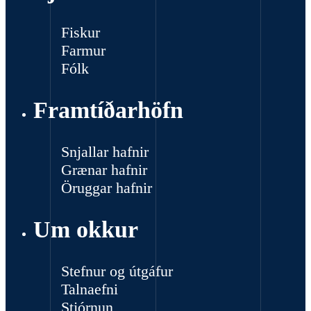
Fiskur
Farmur
Fólk
Framtíðarhöfn
Snjallar hafnir
Grænar hafnir
Öruggar hafnir
Um okkur
Stefnur og útgáfur
Talnaefni
Stjórnun