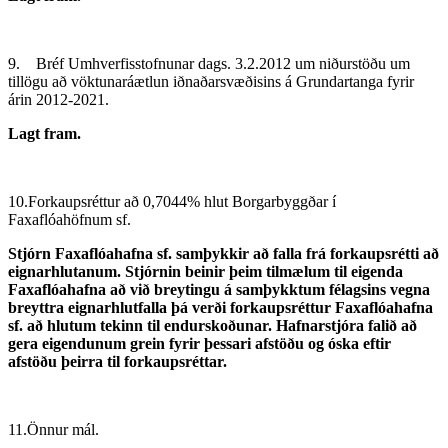
9. Bréf Umhverfisstofnunar dags. 3.2.2012 um niðurstöðu um
tillögu að vöktunaráætlun iðnaðarsvæðisins á Grundartanga fyrir
árin 2012-2021.
Lagt fram.
10.Forkaupsréttur að 0,7044% hlut Borgarbyggðar í
Faxaflóahöfnum sf.
Stjórn Faxaflóahafna sf. samþykkir að falla frá forkaupsrétti að
eignar­hlutanum. Stjórnin beinir þeim tilmælum til eigenda
Faxaflóahafna að við breytingu á samþykktum félagsins vegna
breyttra eignarhlutfalla þá verði forkaupsréttur Faxaflóahafna
sf. að hlutum tekinn til endurskoðunar. Hafnarstjóra falið að
gera eigendunum grein fyrir þessari afstöðu og óska eftir
afstöðu þeirra til forkaupsréttar.
11.Önnur mál.