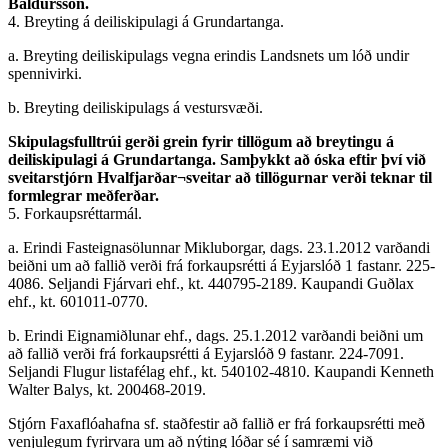
Baldursson.
4. Breyting á deiliskipulagi á Grundartanga.
a. Breyting deiliskipulags vegna erindis Landsnets um lóð undir
spennivirki.
b. Breyting deiliskipulags á vestursvæði.
Skipulagsfulltrúi gerði grein fyrir tillögum að breytingu á
deiliskipulagi á Grundartanga. Samþykkt að óska eftir því við
sveitarstjórn Hvalfjarðar¬sveitar að tillögurnar verði teknar til
formlegrar meðferðar.
5. Forkaupsréttarmál.
a. Erindi Fasteignasölunnar Mikluborgar, dags. 23.1.2012 varðandi
beiðni um að fallið verði frá forkaupsrétti á Eyjarslóð 1 fastanr. 225-
4086. Seljandi Fjárvari ehf., kt. 440795-2189. Kaupandi Guðlax
ehf., kt. 601011-0770.
b. Erindi Eignamiðlunar ehf., dags. 25.1.2012 varðandi beiðni um
að fallið verði frá forkaupsrétti á Eyjarslóð 9 fastanr. 224-7091.
Seljandi Flugur listafélag ehf., kt. 540102-4810. Kaupandi Kenneth
Walter Balys, kt. 200468-2019.
Stjórn Faxaflóahafna sf. staðfestir að fallið er frá forkaupsrétti með
venjulegum fyrirvara um að nýting lóðar sé í samræmi við