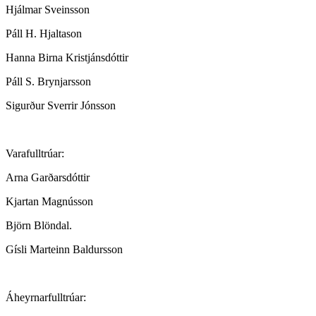
Hjálmar Sveinsson
Páll H. Hjaltason
Hanna Birna Kristjánsdóttir
Páll S. Brynjarsson
Sigurður Sverrir Jónsson
Varafulltrúar:
Arna Garðarsdóttir
Kjartan Magnússon
Björn Blöndal.
Gísli Marteinn Baldursson
Áheyrnarfulltrúar: