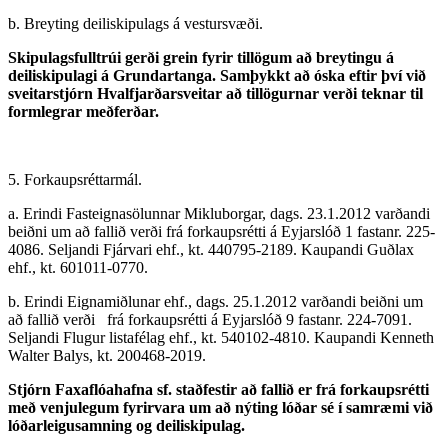
b. Breyting deiliskipulags á vestursvæði.
Skipulagsfulltrúi gerði grein fyrir tillögum að breytingu á
deiliskipulagi á Grundartanga. Samþykkt að óska eftir því við
sveitarstjórn Hvalfjarðar­sveitar að tillögurnar verði teknar til
formlegrar meðferðar.
5. Forkaupsréttarmál.
a. Erindi Fasteignasölunnar Mikluborgar, dags. 23.1.2012 varðandi
beiðni um að fallið verði frá forkaupsrétti á Eyjarslóð 1 fastanr. 225-
4086. Seljandi Fjárvari ehf., kt. 440795-2189. Kaupandi Guðlax
ehf., kt. 601011-0770.
b. Erindi Eignamiðlunar ehf., dags. 25.1.2012 varðandi beiðni um
að fallið verði frá forkaupsrétti á Eyjarslóð 9 fastanr. 224-7091.
Seljandi Flugur listafélag ehf., kt. 540102-4810. Kaupandi Kenneth
Walter Balys, kt. 200468-2019.
Stjórn Faxaflóahafna sf. staðfestir að fallið er frá forkaupsrétti
með venjulegum fyrirvara um að nýting lóðar sé í samræmi við
lóðarleigu­samning og deiliskipulag.