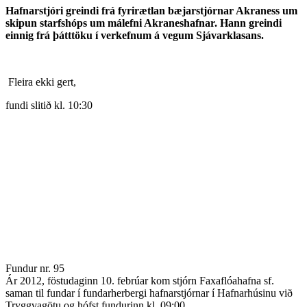
Hafnarstjóri greindi frá fyrirætlan bæjarstjórnar Akraness um
skipun starfs­hóps um málefni Akraneshafnar. Hann greindi
einnig frá þátttöku í verkefnum á vegum Sjávarklasans.
Fleira ekki gert,
fundi slitið kl. 10:30
Fundur nr. 95
Ár 2012, föstudaginn 10. febrúar kom stjórn Faxaflóahafna sf.
saman til fundar í fundarherbergi hafnarstjórnar í Hafnarhúsinu við
Tryggvagötu og hófst fundurinn kl. 09:00.