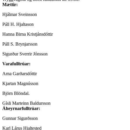
Mættir:
Hjálmar Sveinsson
Páll H. Hjaltason
Hanna Birna Kristjánsdóttir
Páll S. Brynjarsson
Sigurður Sverrir Jónsson
Varafulltrúar:
Arna Garðarsdóttir
Kjartan Magnússon
Björn Blöndal.
Gísli Marteinn Baldursson
Áheyrnarfulltrúar:
Gunnar Sigurðsson
Karl Lárus Hjaltested