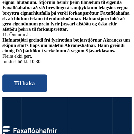
eignar-hlutanum. Stjórnin beinir þeim tilmælum til eigenda
Faxaflóahafna að við breytingu á samþykktum félagsins vegna
breyttra eignarhlutfalla þá verði forkaupsréttur Faxaflóahafna
sf. að hlutum tekinn til endurskoðunar. Hafnarstjóra falið að
gera eigendunum grein fyrir þessari afstöðu og óska eftir
afstöðu þeirra til forkaupsréttar.
11. Önnur mál.
Hafnarstjóri greindi frá fyrirætlan bæjarstjórnar Akraness um
skipun starfs-hóps um málefni Akraneshafnar. Hann greindi
einnig frá þátttöku í verkefnum á vegum Sjávarklasans.
Fleira ekki gert,
fundi slitið kl. 10:30
Til baka