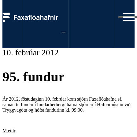
Fundargerðir
10. febrúar 2012
95. fundur
Ár 2012, föstudaginn 10. febrúar kom stjórn Faxaflóahafna sf.
saman til fundar í fundarherbergi hafnarstjórnar í Hafnarhúsinu við
Tryggvagötu og hófst fundurinn kl. 09:00.
Mættir: