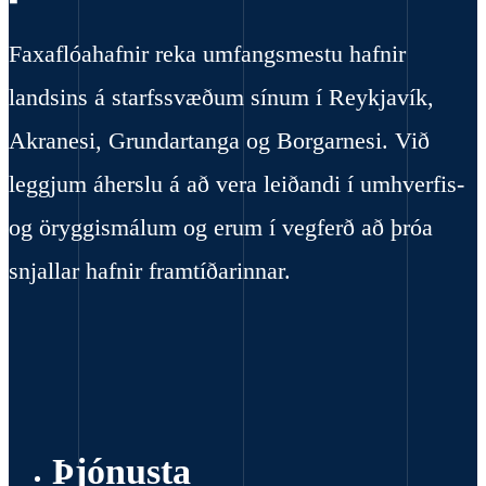
Faxaflóahafnir reka umfangsmestu hafnir
landsins á starfssvæðum sínum í Reykjavík,
Akranesi, Grundartanga og Borgarnesi. Við
leggjum áherslu á að vera leiðandi í umhverfis-
og öryggismálum og erum í vegferð að þróa
snjallar hafnir framtíðarinnar.
Þjónusta