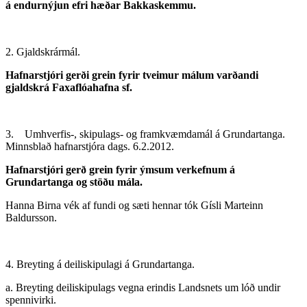
á endurnýjun efri hæðar Bakkaskemmu.
2. Gjaldskrármál.
Hafnarstjóri gerði grein fyrir tveimur málum varðandi
gjaldskrá Faxaflóahafna sf.
3. Umhverfis-, skipulags- og framkvæmdamál á Grundartanga.
Minnsblað hafnarstjóra dags. 6.2.2012.
Hafnarstjóri gerð grein fyrir ýmsum verkefnum á
Grundartanga og stöðu mála.
Hanna Birna vék af fundi og sæti hennar tók Gísli Marteinn
Baldursson.
4. Breyting á deiliskipulagi á Grundartanga.
a. Breyting deiliskipulags vegna erindis Landsnets um lóð undir
spennivirki.