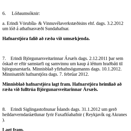
6. Lóðaumsóknir:
a. Erindi Vörubíla- & Vinnuvélaverkstæðisins ehf. dags. 3.2.2012
um lóð á athafnasvæði Sundahafnar.
Hafnarstjóra falið að ræða við umsækjenda.
7. Erindi Björgunarsveitarinnar Ársæls dags. 2.12.2011 þar sem
óskað er eftir samstarfi og samvinnu um kaup á léttum hraðbáti til
björgunarstarfa. Minnisblað yfirhafnsögumanns dags. 10.1.2012.
Minnisatriði hafnarstjóra dags. 7. febrúar 2012.
Minnisblað hafnarstjóra lagt fram. Hafnarstjóra heimliað að
ræða við fulltrúa Björgunarsveitarinnar Ársæls.
8. Erindi Siglingastofnunar Íslands dags. 31.1.2012 um gerð
heildar­verndaráætlunar fyrir Faxaflóahafnir ( Reykjavík og Akranes
).
Lagt fram.