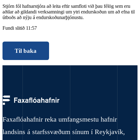
Stjórn fól hafnarstjóra að leita eftir samfloti við þau félög sem eru
aðilar að gildandi verksamningi um ytri endurskoðun um að efna til
útboðs að nýju á endurskoðunarþjónustu.
Fundi slitið 11:57
Til baka
Faxaflóahafnir reka umfangsmestu hafnir
landsins á starfssvæðum sínum í Reykjavík,