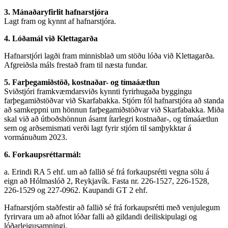
3. Mánaðaryfirlit hafnarstjóra
Lagt fram og kynnt af hafnarstjóra.
4. Lóðamál við Klettagarða
Hafnarstjóri lagði fram minnisblað um stöðu lóða við Klettagarða.
Afgreiðsla máls frestað fram til næsta fundar.
5. Farþegamiðstöð, kostnaðar- og tímaáætlun
Sviðstjóri framkvæmdarsviðs kynnti fyrirhugaða byggingu
farþegamiðstöðvar við Skarfabakka. Stjórn fól hafnarstjóra að standa
að samkeppni um hönnun farþegamiðstöðvar við Skarfabakka. Miða
skal við að útboðshönnun ásamt ítarlegri kostnaðar-, og tímaáætlun
sem og arðsemismati verði lagt fyrir stjórn til samþykktar á
vormánuðum 2023.
6. Forkaupsréttarmál:
a. Erindi RA 5 ehf. um að fallið sé frá forkaupsrétti vegna sölu á
eign að Hólmaslóð 2, Reykjavík. Fasta nr. 226-1527, 226-1528,
226-1529 og 227-0962. Kaupandi GT 2 ehf.
Hafnarstjórn staðfestir að fallið sé frá forkaupsrétti með venjulegum
fyrirvara um að afnot lóðar falli að gildandi deiliskipulagi og
lóðarleigusamningi.