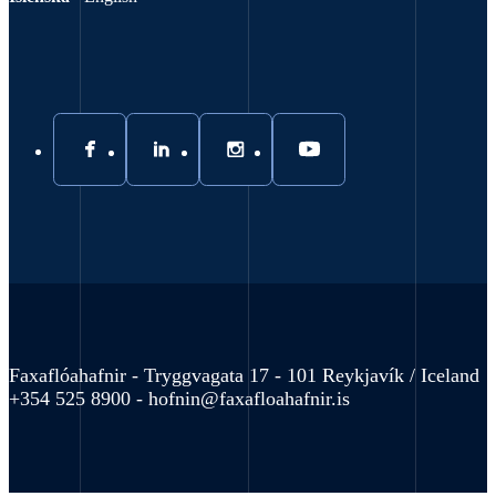
Faxaflóahafnir - Tryggvagata 17 - 101 Reykjavík / Iceland
+354 525 8900 -
hofnin@faxafloahafnir.is