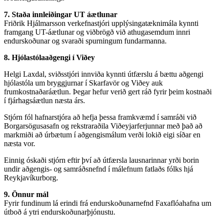
7. Staða innleiðingar UT áætlunar
Friðrik Hjálmarsson verkefnastjóri upplýsingatæknimála kynnti
framgang UT-áætlunar og viðbrögð við athugasemdum innri
endurskoðunar og svaraði spurningum fundarmanna.
8. Hjólastólaaðgengi í Viðey
Helgi Laxdal, sviðsstjóri innviða kynnti útfærslu á bættu aðgengi
hjólastóla um bryggjurnar í Skarfavör og Viðey auk
frumkostnaðaráætlun. Þegar hefur verið gert ráð fyrir þeim kostnaði
í fjárhagsáætlun næsta árs.
Stjórn fól hafnarstjóra að hefja þessa framkvæmd í samráði við
Borgarsögusasafn og rekstraraðila Viðeyjarferjunnar með það að
markmiði að úrbætum í aðgengismálum verði lokið eigi síðar en
næsta vor.
Einnig óskaði stjórn eftir því að útfærsla lausnarinnar yrði borin
undir aðgengis- og samráðsnefnd í málefnum fatlaðs fólks hjá
Reykjavíkurborg.
9. Önnur mál
Fyrir fundinum lá erindi frá endurskoðunarnefnd Faxaflóahafna um
útboð á ytri endurskoðunarþjónustu.