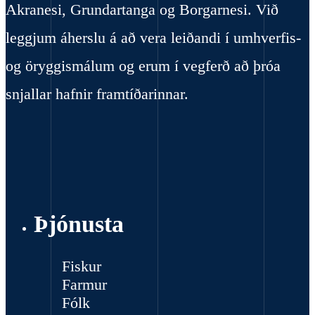
Akranesi, Grundartanga og Borgarnesi. Við
leggjum áherslu á að vera leiðandi í umhverfis-
og öryggismálum og erum í vegferð að þróa
snjallar hafnir framtíðarinnar.
Þjónusta
Fiskur
Farmur
Fólk