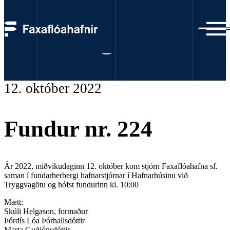
Fundargerðir
12. október 2022
Fundur nr. 224
Ár 2022, miðvikudaginn 12. október kom stjórn Faxaflóahafna sf.
saman í fundarherbergi hafnarstjórnar í Hafnarhúsinu við
Tryggvagötu og hófst fundurinn kl. 10:00
Mætt:
Skúli Helgason, formaður
Þórdís Lóa Þórhallsdóttir
Marta Guðjónsdóttir