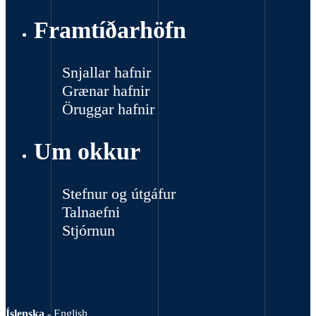
Framtíðarhöfn
Snjallar hafnir
Grænar hafnir
Öruggar hafnir
Um okkur
Stefnur og útgáfur
Talnaefni
Stjórnun
Íslenska
-
English