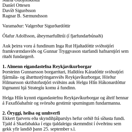
Daníel Ottesen
Davíð Sigurðsson
Ragnar B. Sæmundsson
Varamaður: Valgerður Sigurðardóttir
Ólafur Adolfsson, áheyrnarfulltrúi (í fjarfundarbúnaði)
Auk þeirra voru á fundinum Inga Rut Hjaltadóttir sviðsstjóri
framkvæmdasviðs og Gunnar Tryggvason starfandi hafnarstjóri sem
ritaði fundargerð.
1. Almenn eigandastefna Reykjavíkurborgar
Þorsteinn Gunnarsson borgarritari, Halldóra Káradóttir sviðsstjóri
fjármála- og áhættustýringarsviðs Reykjavíkurborgar, Hörður
Hilmarsson skrifstofustjóri sviðsins auk Helgu Hlín Hákonardóttur
lögmanni hjá Strategíu komu á fundinn.
Helga Hlín kynnti eigandastefnu Reykjavíkurborgar og áhrif hennar
á Faxaflóahafnir og svöruðu gestirnir spurningum fundarmanna.
2. Öryggi, heilsa og umhverfi
Ekkert fjarveru eða skyndihjálparslys hefur orðið frá síðasta fundi.
Tjald á Skarfabakka í eigu tjaldaleigu skemmdist í óveðrinu sem
gekk yfir landið þann 25. september s.l.