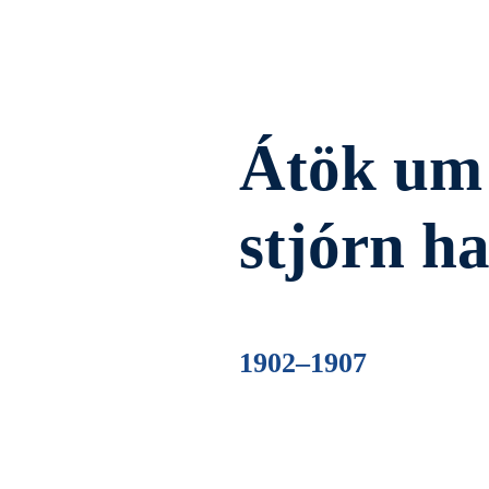
Átök um 
stjórn h
1902–1907