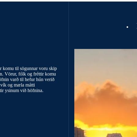
rsaga
r komu til sögunnar voru skip
n. Vörur, fólk og fréttir komu
höfnin varð til hefur hún verið
avík og mæla mátti
tir ysinum við höfnina.