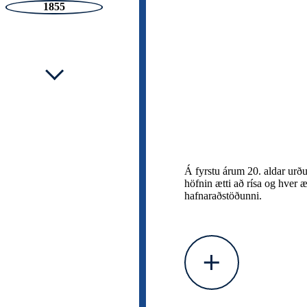
1855
Á fyrstu árum 20. aldar urðu
höfnin ætti að rísa og hver æt
hafnaraðstöðunni.