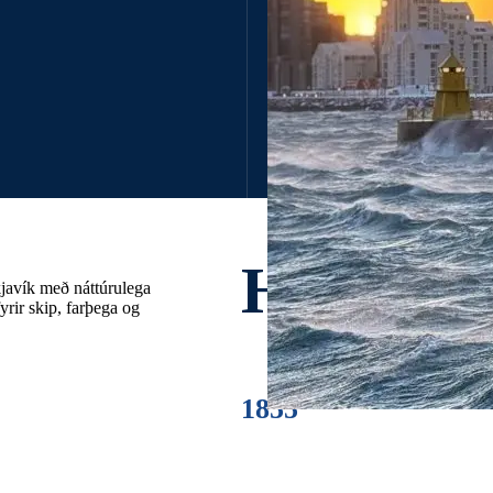
Hafnlaus
kjavík með náttúrulega
yrir skip, farþega og
1855