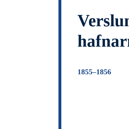
Verslun
hafnar
1855–1856