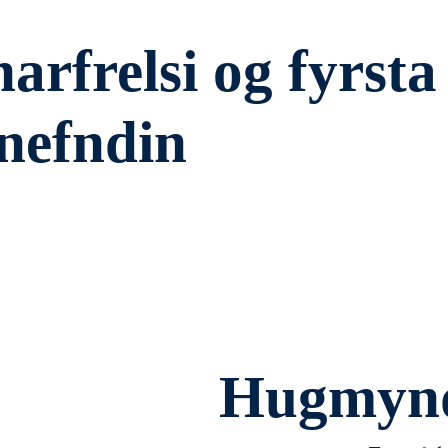
arfrelsi og fyrsta
nefndin
Hugmynd