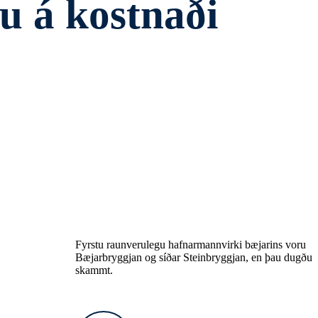
u á kostnaði
Fyrstu raunverulegu hafnarmannvirki bæjarins voru
Bæjarbryggjan og síðar Steinbryggjan, en þau dugðu
skammt.