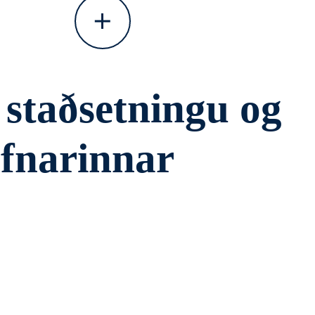
staðsetningu og
afnarinnar