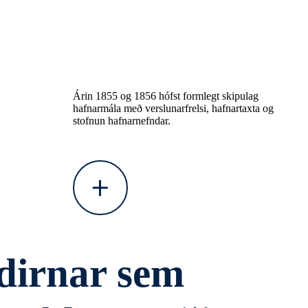
Árin 1855 og 1856 hófst formlegt skipulag
hafnarmála með verslunarfrelsi, hafnartaxta og
stofnun hafnarnefndar.
irnar sem