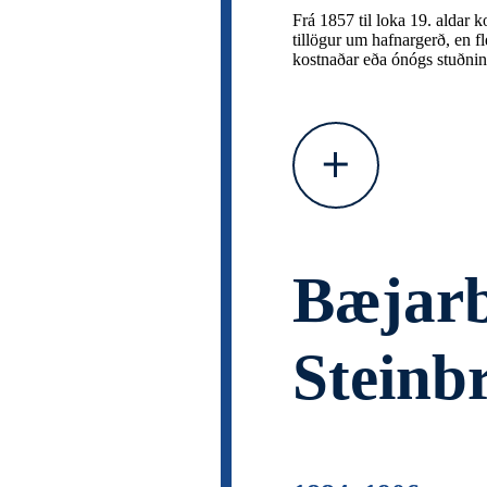
Frá 1857 til loka 19. aldar 
tillögur um hafnargerð, en fl
kostnaðar eða ónógs stuðnin
Bæjarb
Steinb