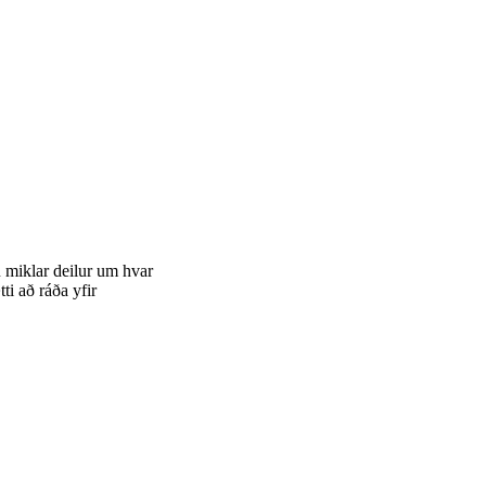
 miklar deilur um hvar
ti að ráða yfir