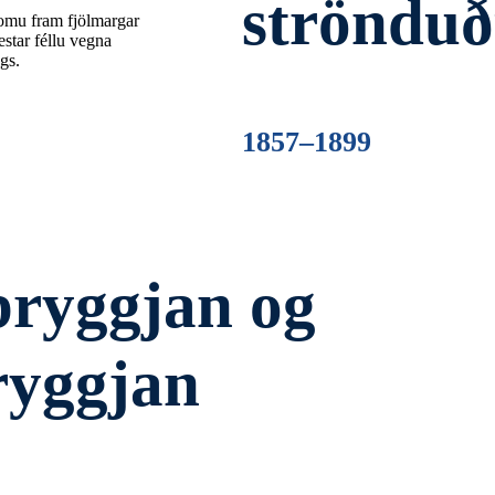
strönduð
komu fram fjölmargar
estar féllu vegna
gs.
1857–1899
ryggjan og
ryggjan