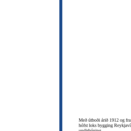
Með útboði árið 1912 og f
hófst loks bygging Reykjavík
undirbúning.