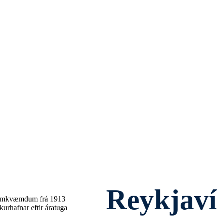
Reykjav
ramkvæmdum frá 1913
urhafnar eftir áratuga