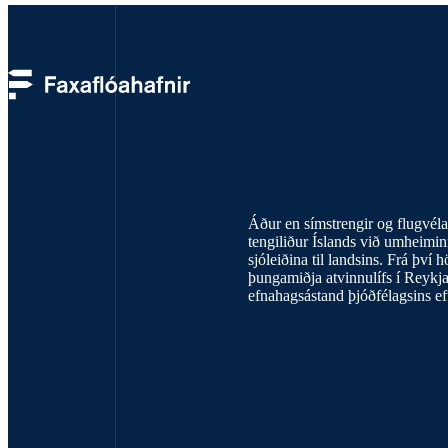
100 ára hafna
Áður en símstrengir og flugvéla
tengiliður Íslands við umheimin
sjóleiðina til landsins. Frá því 
þungamiðja atvinnulífs í Reykj
efnahagsástand þjóðfélagsins ef