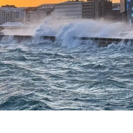
 höfuðstaður