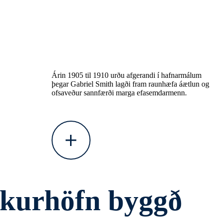
Árin 1905 til 1910 urðu afgerandi í hafnarmálum
þegar Gabriel Smith lagði fram raunhæfa áætlun og
ofsaveður sannfærði marga efasemdarmenn.
íkurhöfn byggð