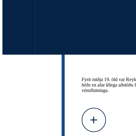
Fyrir miðja 19. öld var Rey
höfn en afar lélega aðstöðu f
vöruflutninga.