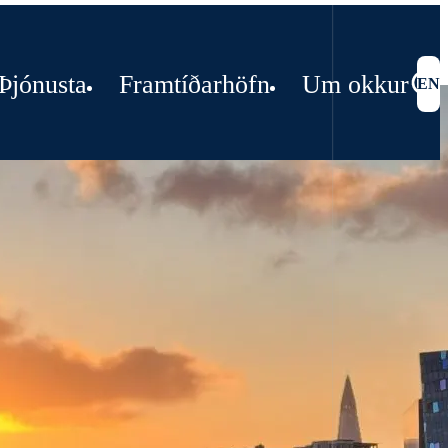
Þjónusta
Framtíðarhöfn
Um okkur
EN