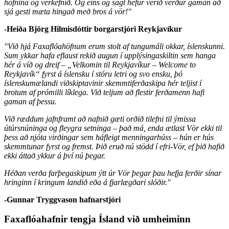
höfnina og verkefnið. Og eins og sagt hefur verið verður gaman að
sjá gesti mæta hingað með bros á vör!"
-Heiða Björg Hilmisdóttir borgarstjóri Reykjavíkur
"Við hjá Faxaflóahöfnum erum stolt af tungumáli okkar, íslenskunni.
Sum ykkar hafa eflaust rekið augun í upplýsingaskiltin sem hanga
hér á víð og dreif – „Velkomin til Reykjavíkur – Welcome to
Reykjavík“ fyrst á íslensku í stóru letri og svo ensku, þó
íslenskumælandi viðskiptavinir skemmtiferðaskipa hér teljist í
brotum af prómilli líklega. Við teljum að flestir ferðamenn hafi
gaman af þessu.
Við ræddum jafnframt að nafnið gæti orðið tilefni til ýmissa
útúrsnúninga og fleygra setninga – það má, enda ætlast Vör ekki til
þess að njóta virðingar sem háfleigt menningarhúss – hún er hús
skemmtunar fyrst og fremst. Þið eruð nú stödd í efri-Vör, ef þið hafið
ekki áttað ykkur á því nú þegar.
Héðan verða farþegaskipum ýtt úr Vör þegar þau hefja ferðir sínar
hringinn í kringum landið eða á fjarlægðari slóðir."
-Gunnar Tryggvason hafnarstjóri
Faxaflóahafnir tengja Ísland við umheiminn