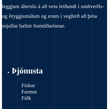
leggjum áherslu á að vera leiðandi í umhverfis-
og öryggismálum og erum í vegferð að þróa
snjallar hafnir framtíðarinnar.
Þjónusta
Fiskur
Farmur
Fólk