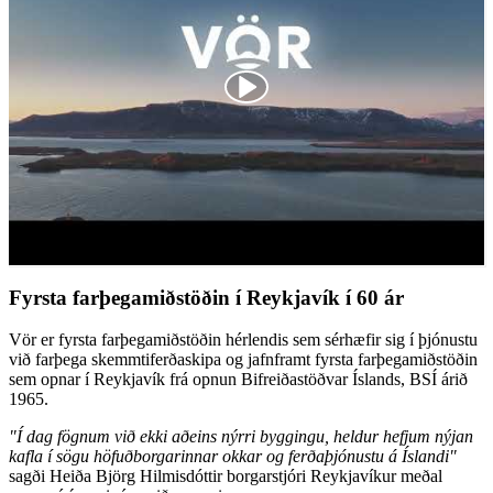
Fyrsta farþegamiðstöðin í Reykjavík í 60 ár
Vör er fyrsta farþegamiðstöðin hérlendis sem sérhæfir sig í þjónustu
við farþega skemmtiferðaskipa og jafnframt fyrsta farþegamiðstöðin
sem opnar í Reykjavík frá opnun Bifreiðastöðvar Íslands, BSÍ árið
1965.
"Í dag fögnum við ekki aðeins nýrri byggingu, heldur hefjum nýjan
kafla í sögu höfuðborgarinnar okkar og ferðaþjónustu á Íslandi"
sagði Heiða Björg Hilmisdóttir borgarstjóri Reykjavíkur meðal