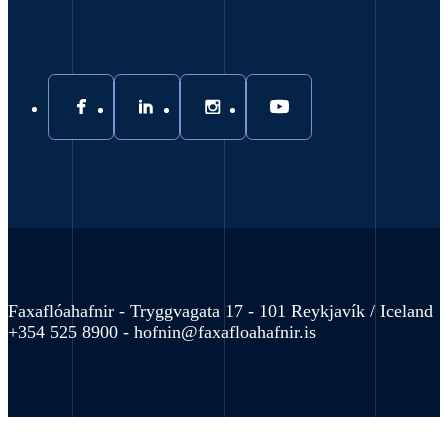
Faxaflóahafnir - Tryggvagata 17 - 101 Reykjavík / Iceland
+354 525 8900 -
hofnin@faxafloahafnir.is