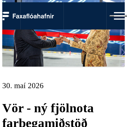
30. maí 2026
Vör - ný fjölnota
farþegamiðstöð