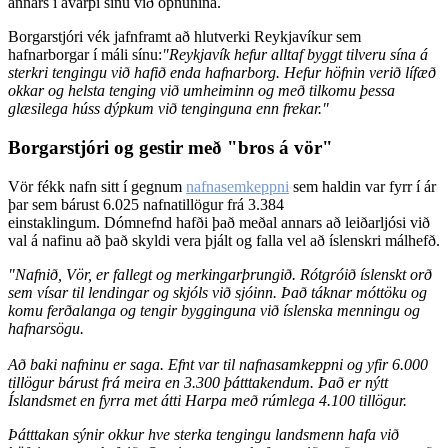
annars í ávarpi sínu við opnunina.
Borgarstjóri vék jafnframt að hlutverki Reykjavíkur sem
hafnarborgar í máli sínu:
"Reykjavík hefur alltaf byggt tilveru sína á
sterkri tengingu við hafið enda hafnarborg. Hefur höfnin verið lífæð
okkar og helsta tenging við umheiminn og með tilkomu þessa
glæsilega húss dýpkum við tenginguna enn frekar."
Borgarstjóri og gestir með "bros á vör"
Vör fékk nafn sitt í gegnum
nafnasemkeppni
sem haldin var fyrr í ár
þar sem bárust 6.025 nafnatillögur frá 3.384
einstaklingum. Dómnefnd hafði það meðal annars að leiðarljósi við
val á nafinu að það skyldi vera þjált og falla vel að íslenskri málhefð.
"Nafnið, Vör, er fallegt og merkingarþrungið. Rótgróið íslenskt orð
sem vísar til lendingar og skjóls við sjóinn. Það táknar móttöku og
komu ferðalanga og tengir bygginguna við íslenska menningu og
hafnarsögu.
Að baki nafninu er saga. Efnt var til nafnasamkeppni og yfir 6.000
tillögur bárust frá meira en 3.300 þátttakendum. Það er nýtt
Íslandsmet en fyrra met átti Harpa með rúmlega 4.100 tillögur.
Þátttakan sýnir okkur hve sterka tengingu landsmenn hafa við