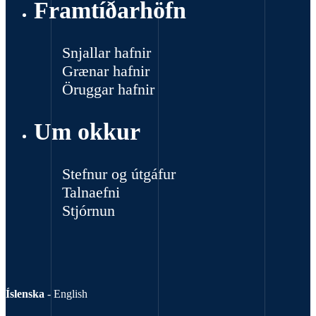
Framtíðarhöfn
Snjallar hafnir
Grænar hafnir
Öruggar hafnir
Um okkur
Stefnur og útgáfur
Talnaefni
Stjórnun
Íslenska
-
English