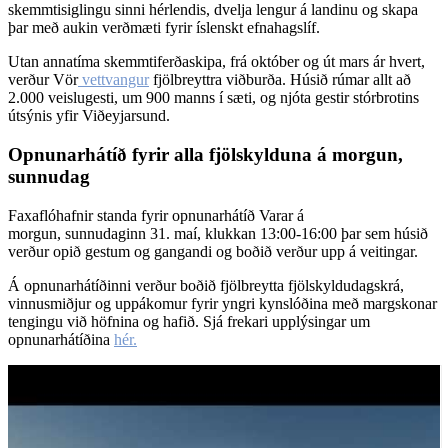
skemmtisiglingu sinni hérlendis, dvelja lengur á landinu og skapa
þar með aukin verðmæti fyrir íslenskt efnahagslíf.
Utan annatíma skemmtiferðaskipa, frá október og út mars ár hvert,
verður Vör
vettvangur
fjölbreyttra viðburða. Húsið rúmar allt að
2.000 veislugesti, um 900 manns í sæti, og njóta gestir stórbrotins
útsýnis yfir Viðeyjarsund.
Opnunarhátíð fyrir alla fjölskylduna á morgun,
sunnudag
Faxaflóhafnir standa fyrir opnunarhátíð Varar á
morgun, sunnudaginn 31. maí, klukkan 13:00-16:00 þar sem húsið
verður opið gestum og gangandi og boðið verður upp á veitingar.
Á opnunarhátíðinni verður boðið fjölbreytta fjölskyldudagskrá,
vinnusmiðjur og uppákomur fyrir yngri kynslóðina með margskonar
tengingu við höfnina og hafið. Sjá frekari upplýsingar um
opnunarhátíðina
hér.