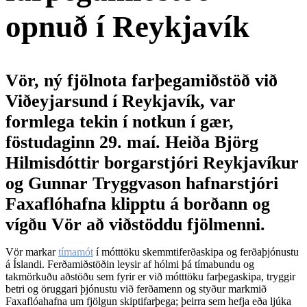
opnuð í Reykjavík
Vör, ný fjölnota farþegamiðstöð við
Viðeyjarsund í Reykjavík, var
formlega tekin í notkun í gær,
föstudaginn 29. maí. Heiða Björg
Hilmisdóttir borgarstjóri Reykjavíkur
og Gunnar Tryggvason hafnarstjóri
Faxaflóhafna klipptu á borðann og
vígðu Vör að viðstöddu fjölmenni.
Vör markar
tímamót
í mótttöku skemmtiferðaskipa og ferðaþjónustu
á Íslandi. Ferðamiðstöðin leysir af hólmi þá tímabundu og
takmörkuðu aðstöðu sem fyrir er við mótttöku farþegaskipa, tryggir
betri og öruggari þjónustu við ferðamenn og styður markmið
Faxaflóahafna um fjölgun skiptifarþega; þeirra sem hefja eða ljúka