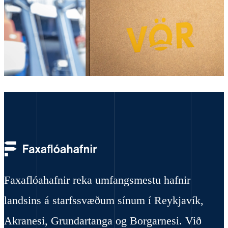
Faxaflóahafnir reka umfangsmestu hafnir
landsins á starfssvæðum sínum í Reykjavík,
Akranesi, Grundartanga og Borgarnesi. Við